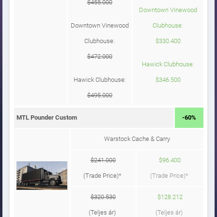
$455.000
Downtown Vinewood
Downtown Vinewood
Clubhouse:
Clubhouse:
$330.400
$472.000
Hawick Clubhouse:
Hawick Clubhouse:
$346.500
$495.000
MTL Pounder Custom
-60%
Warstock Cache & Carry
$241.000
$96.400
(Trade Price)*
(Trade Price)*
$320.530
$128.212
(Teljes ár)
(Teljes ár)