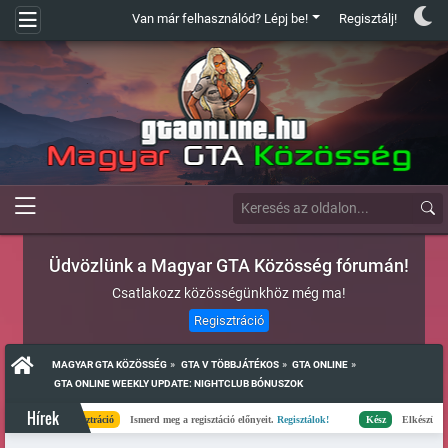
Van már felhasználód? Lépj be!
Regisztálj!
Üdvözlünk a Magyar GTA Közösség fórumán!
Csatlakozz közösségünkhöz még ma!
Regisztráció
»
»
»
MAGYAR GTA KÖZÖSSÉG
GTA V TÖBBJÁTÉKOS
GTA ONLINE
 GTA ONLINE WEEKLY UPDATE: NIGHTCLUB BÓNUSZOK
Hírek
Regisztráció
Ismerd meg a regisztáció előnyeit.
Regisztálok!
Kész
Elkészült a szerverlista!