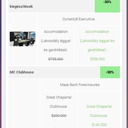
-30%
kiegészítések
Dynasty8 Execuitive
Accomodation
Accomodation
(Lakosztály ággyal
(Lakosztály ággyal és
és gardróbbal):
gardróbbal):
$795.000
$556.500
MC Clubhouse
-30%
Maze Bank Foreclosures
Great Chaparral
Clubhouse:
Great Chaparral
$200.000
Clubhouse:
$140.000