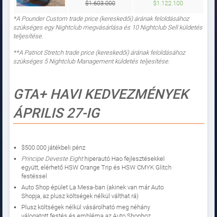
$1.603.000
$1.122.100
*A Pounder Custom
trade price (kereskedői) árának feloldásához
szükséges egy Nightclub megvásárlása és 10 Nightclub Sell küldetés
teljesítése.
**
A Patriot Stretch
trade price (kereskedői) árának feloldásához
szükséges 5 Nightclub Management küldetés teljesítése.
GTA+ HAVI KEDVEZMÉNYEK
ÁPRILIS 27-IG
$500.000 játékbeli pénz
Principe Deveste Eight
hiperautó Hao fejlesztésekkel
együtt, elérhető
HSW Orange Trip és HSW CMYK Glitch
festéssel
Auto Shop épület La Mesa-ban (akinek van már Auto
Shopja, az plusz költségek nélkül válthat rá)
Plusz költségek nélkül vásárolható meg néhány
válogatott festés és embléma az Auto Shophoz