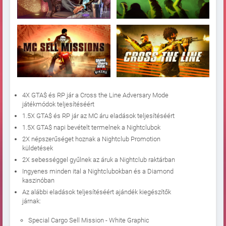
4X GTA$ és RP jár a Cross the Line Adversary Mode
játékmódok teljesítéséért
1.5X GTA$ és RP jár az MC áru eladások teljesítéséért
1.5X GTA$ napi bevételt termelnek a Nightclubok
2X népszerűséget hoznak a Nightclub Promotion
küldetések
2X sebességgel gyűlnek az áruk a Nightclub raktárban
Ingyenes minden ital a Nightclubokban és a Diamond
kaszinóban
Az alábbi eladások teljesítéséért ajándék kiegészítők
járnak:
Special Cargo Sell Mission - White Graphic