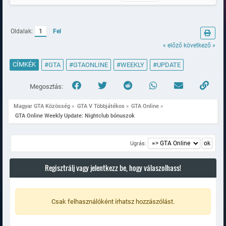
Oldalak:
1
Fel
« előző
következő »
CÍMKÉK
#GTA
#GTAONLINE
#WEEKLY
#UPDATE
Megosztás:
Magyar GTA Közösség
»
GTA V Többjátékos
»
GTA Online
»
 GTA Online Weekly Update: Nightclub bónuszok
Ugrás:
Regisztrálj vagy jelentkezz be, hogy válaszolhass!
Csak felhasználóként írhatsz hozzászólást.