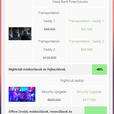
Maze Bank Foreclosures
Transportation -
Caddy 1:
Transportation - Caddy 1:
$85.000
$42.500
Transportation -
Transportation - Caddy 2:
Caddy 2:
$60.000
$120.000
Nightclub módosítások és fejlesztések
-40%
Nightclub laptop
Security Uprgade:
Security Upgrade:
$695.000
$417.000
Office (Iroda) módosítások, renoválások és