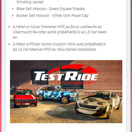
Smoking Jacket
Biker Sell Mission - Green Square Shades
Bunker Sell Mission - White Vom Feuer Cap
A héten a Vulcar Warrener HKR, az Enus Jubilee és az
Übermacht Revolter autók próbálhatók ki az LS Car Meet-
en
A héten a Pfister Astron Custom HSW autó próbálható ki
az LS Car Meet-en PS5 és Xbox Series konzolokon