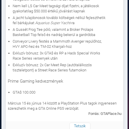
Nem kell LS Car Meet tagsági díjat fizetni, a játékosok
gyakorlatilag $50.000 értékű jóváírást kapnak
A jacht tulajdonosok további költségek nélkül fejleszthetik
fel bárkájukat
Aquarius Super Yacht
-ra
A Gussét Frog Tee
póló, valamint a
Broker Prolaps
Basketball Top
felső és nadrág bekerül a gardróbba
Conveyor Livery festés a Mammoth Avenger repülőhöz,
HVY APC-hez és TM-02 Khanjali-hoz
Exkluzív bónusz: 3x GTA$ és RP a Hao's Special Works
Race Series versenyek után
Exkluzív bónusz: 2x Car Meet Rep (autótalálkozós
tiszteletpont) a Street Race Series futamokon
Prime Gaming kedvezmények
GTA$ 100.000
Március 15 és június 14 között a PlayStation Plus tagok ingyenesen
szerezhetik meg a GTA Online PS5 verzióját.
Forrás: GTAPlace.hu
Tetszik
Naplózva