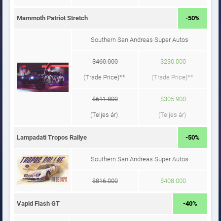
Mammoth Patriot Stretch
-50%
Southern San Andreas Super Autos
$460.000
$230.000
(Trade Price)**
(Trade Price)**
$611.800
$305.900
(Teljes ár)
(Teljes ár)
Lampadati Tropos Rallye
-50%
Southern San Andreas Super Autos
$816.000
$408.000
Vapid Flash GT
-40%