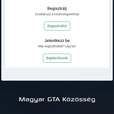
Regisztrálj
Csatlakozz a közésségünkhöz!
Regisztrálok
Jelentkezz be
Már regiszttráltál? Lépj be!
Bejelentkezek
Magyar GTA Közösség