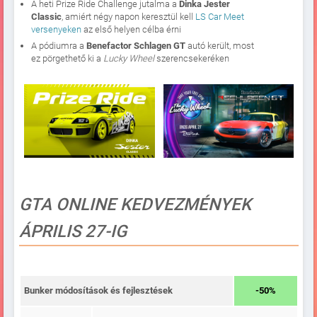
A heti Prize Ride Challenge jutalma a
Dinka Jester
Classic
, amiért négy napon keresztül kell
LS Car Meet
versenyeken
az első helyen célba érni
A pódiumra a
Benefactor Schlagen GT
autó került, most
ez pörgethető ki a
Lucky Wheel
szerencsekeréken
GTA ONLINE KEDVEZMÉNYEK
ÁPRILIS 27-IG
Bunker módosítások és fejlesztések
-50%