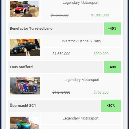
Legendary Motorsport
$1.675.000
$1.005.000
Benefactor Turreted Limo
-40%
Warstock Cache & Carry
$1.650.000
$990.000
Enus Stafford
-40%
Legendary Motorsport
$1.272.000
$763.200
Übermacht SC1
-30%
Legendary Motorsport