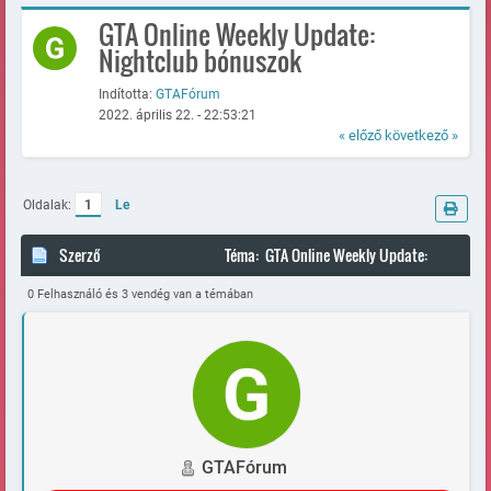
GTA Online Weekly Update:
Nightclub bónuszok
Indította:
GTAFórum
2022. április 22. - 22:53:21
« előző
következő »
Oldalak:
1
Le
Szerző
Téma: GTA Online Weekly Update:
Nightclub bónuszok (Megtekintve 98246 alkalommal)
0 Felhasználó és 3 vendég van a témában
GTAFórum