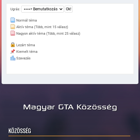
Ugrás:
Normál téma
Aktív téma (Több, mint 15 válasz)
Nagyon aktív téma (Több, mint 25 válasz)
Lezárt téma
Kiemelt téma
Szavazás
Magyar GTA Közösség
KÖZÖSSÉG