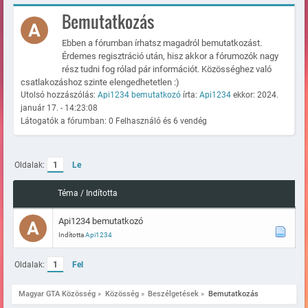
Bemutatkozás
Ebben a fórumban írhatsz magadról bemutatkozást.
Érdemes regisztráció után, hisz akkor a fórumozók nagy
rész tudni fog rólad pár információt. Közösséghez való
csatlakozáshoz szinte elengedhetetlen :)
Utolsó hozzászólás:
Api1234 bemutatkozó
írta:
Api1234
ekkor: 2024.
január 17. - 14:23:08
Látogatók a fórumban: 0 Felhasználó és 6 vendég
Oldalak:
1
Le
Téma
/
Indította
Api1234 bemutatkozó
Indította
Api1234
Oldalak:
1
Fel
Magyar GTA Közösség
»
Közösség
»
Beszélgetések
»
Bemutatkozás