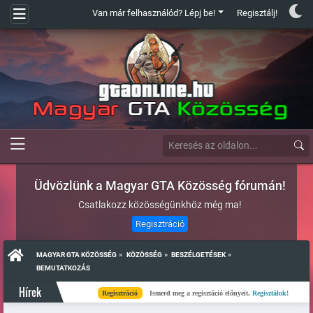
Van már felhasználód? Lépj be!
Regisztálj!
Üdvözlünk a Magyar GTA Közösség fórumán!
Csatlakozz közösségünkhöz még ma!
Regisztráció
»
»
»
MAGYAR GTA KÖZÖSSÉG
KÖZÖSSÉG
BESZÉLGETÉSEK
BEMUTATKOZÁS
Hírek
Regisztráció
Ismerd meg a regisztáció előnyeit.
Regisztálok!
Kés