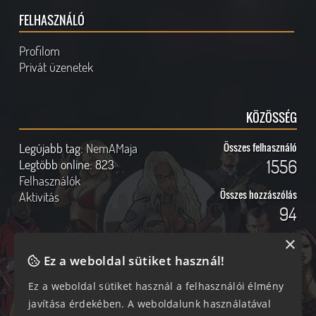
FELHASZNÁLÓ
Profilom
Privát üzenetek
KÖZÖSSÉG
Legújabb tag:
NemAMaja
Összes felhasználó
1556
Legtöbb online:
823
Felhasználók
Összes hozzászólás
Aktivitás
94
×
Ez a weboldal sütiket használ!
Online felhasználók
Kövess Minket!
Ez a weboldal sütiket használ a felhasználói élmény
javítása érdekében. A weboldalunk használatával
350 vendég, 0 tag