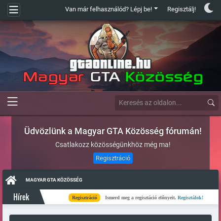
Van már felhasználód? Lépj be!
Regisztálj!
Üdvözlünk a Magyar GTA Közösség fórumán!
Csatlakozz közösségünkhöz még ma!
Regisztráció
MAGYAR GTA KÖZÖSSÉG
Hírek
Regisztráció
Ismerd meg a regisztáció előnyeit.
Regisztálok!
Kés