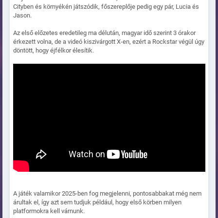
Cityben és környékén játszódik, főszereplője pedig egy pár, Lucia és
Jason.
Az első előzetes eredetileg ma délután, magyar idő szerint 3 órakor
érkezett volna, de a videó kiszivárgott X-en, ezért a Rockstar végül úgy
döntött, hogy éjfélkor élesítik.
A játék valamikor 2025-ben fog megjelenni, pontosabbakat még nem
árultak el, így azt sem tudjuk például, hogy első körben milyen
platformokra kell várnunk.