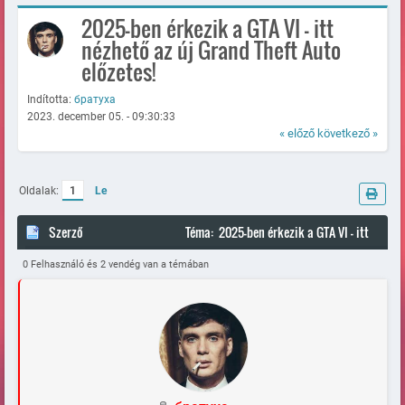
2025-ben érkezik a GTA VI - itt
nézhető az új Grand Theft Auto
előzetes!
Indította:
братуха
2023. december 05. - 09:30:33
« előző
következő »
Oldalak:
1
Le
Szerző
Téma: 2025-ben érkezik a GTA VI - itt
nézhető az új Grand Theft Auto előzetes! (Megtekintve 108578
0 Felhasználó és 2 vendég van a témában
alkalommal)