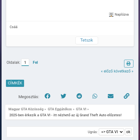
Naplózva
Csáá
Tetszik
Oldalak:
1
Fel
« előző
következő »
CÍMKÉK
Megosztás:
Magyar GTA Közösség
»
GTA Egyjátékos
»
GTA VI
»
 2025-ben érkezik a GTA VI - itt nézhető az új Grand Theft Auto előzetes!
Ugrás: