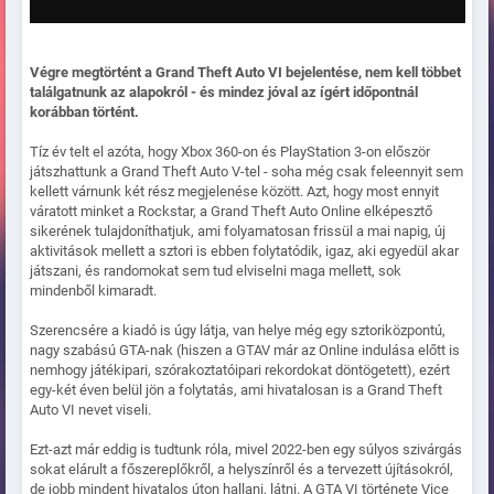
Végre megtörtént a Grand Theft Auto VI bejelentése, nem kell többet
találgatnunk az alapokról - és mindez jóval az ígért időpontnál
korábban történt.
Tíz év telt el azóta, hogy Xbox 360-on és PlayStation 3-on először
játszhattunk a Grand Theft Auto V-tel - soha még csak feleennyit sem
kellett várnunk két rész megjelenése között. Azt, hogy most ennyit
váratott minket a Rockstar, a Grand Theft Auto Online elképesztő
sikerének tulajdoníthatjuk, ami folyamatosan frissül a mai napig, új
aktivitások mellett a sztori is ebben folytatódik, igaz, aki egyedül akar
játszani, és randomokat sem tud elviselni maga mellett, sok
mindenből kimaradt.
Szerencsére a kiadó is úgy látja, van helye még egy sztoriközpontú,
nagy szabású GTA-nak (hiszen a GTAV már az Online indulása előtt is
nemhogy játékipari, szórakoztatóipari rekordokat döntögetett), ezért
egy-két éven belül jön a folytatás, ami hivatalosan is a Grand Theft
Auto VI nevet viseli.
Ezt-azt már eddig is tudtunk róla, mivel 2022-ben egy súlyos szivárgás
sokat elárult a főszereplőkről, a helyszínről és a tervezett újításokról,
de jobb mindent hivatalos úton hallani, látni. A GTA VI története Vice