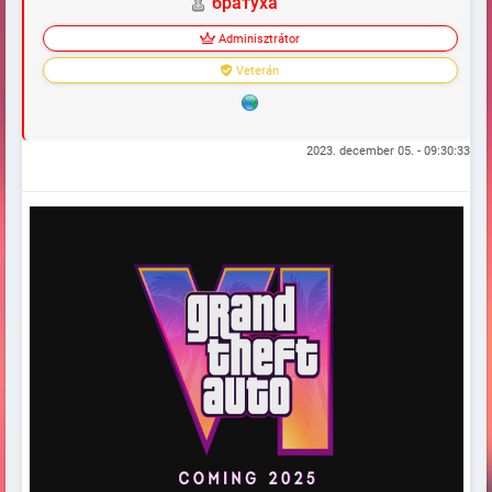
братуха
Adminisztrátor
Veterán
2023. december 05. - 09:30:33