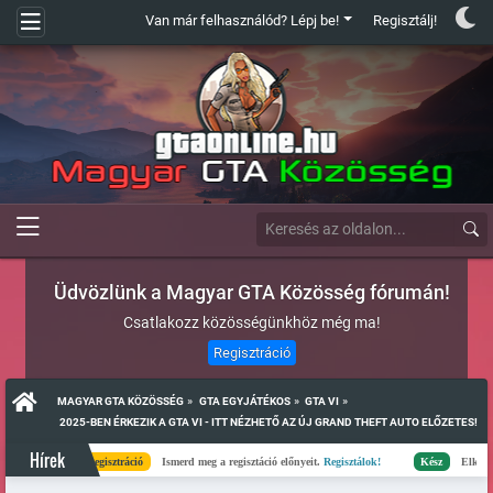
Van már felhasználód? Lépj be!
Regisztálj!
Üdvözlünk a Magyar GTA Közösség fórumán!
Csatlakozz közösségünkhöz még ma!
Regisztráció
»
»
»
MAGYAR GTA KÖZÖSSÉG
GTA EGYJÁTÉKOS
GTA VI
 2025-BEN ÉRKEZIK A GTA VI - ITT NÉZHETŐ AZ ÚJ GRAND THEFT AUTO ELŐZETES!
Hírek
Regisztráció
Ismerd meg a regisztáció előnyeit.
Regisztálok!
Kész
Elkészült a sz