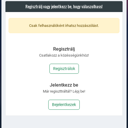
Regisztrálj vagy jelentkezz be, hogy válaszolhass!
Csak felhasználóként írhatsz hozzászólást.
Regisztrálj
Csatlakozz a közésségünkhöz!
Regisztrálok
Jelentkezz be
Már regiszttráltál? Lépj be!
Bejelentkezek