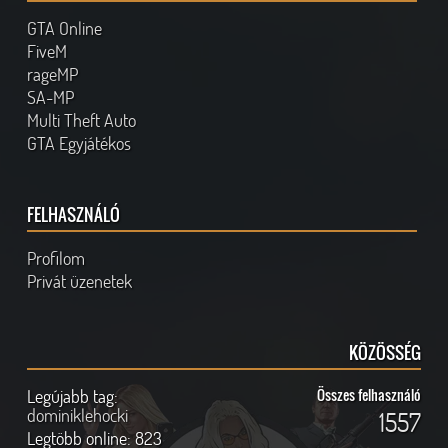
GTA Online
FiveM
rageMP
SA-MP
Multi Theft Auto
GTA Egyjátékos
FELHASZNÁLÓ
Profilom
Privát üzenetek
KÖZÖSSÉG
Legújabb tag:
Összes felhasználó
dominiklehocki
1557
Legtöbb online:
823