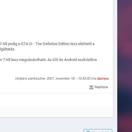
l pedig a GTA III - The Defintive Edition lesz elérhető a
lgáltatás.
r 7-től lesz megvásárolható. Az iOS és Android eszközökre
Utoljára szerkesztve: 2021. november 18. - 10:55:02 írta
братуха
Naplózva