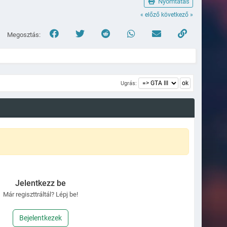
Nyomtatás
« előző
következő »
Megosztás:
Ugrás:
Jelentkezz be
Már regiszttráltál? Lépj be!
Bejelentkezek