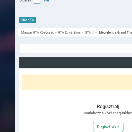
Oldalak:
1
Fel
CÍMKÉK
Magyar GTA Közösség
»
GTA Egyjátékos
»
GTA III
»
 Megjelent a Grand Thef
Regisztrálj
Csatlakozz a közésségünkhöz
Regisztrálok