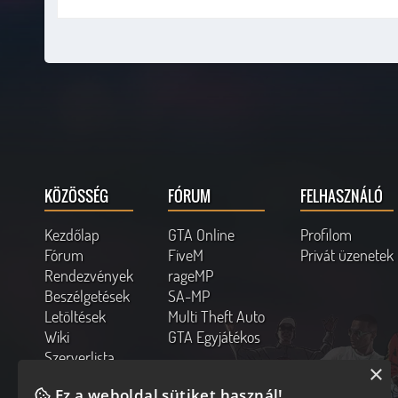
KÖZÖSSÉG
FÓRUM
FELHASZNÁLÓ
Kezdőlap
GTA Online
Profilom
Fórum
FiveM
Privát üzenetek
Rendezvények
rageMP
Beszélgetések
SA-MP
Letöltések
Multi Theft Auto
Wiki
GTA Egyjátékos
Szerverlista
×
Kapcsolat
Ez a weboldal sütiket használ!