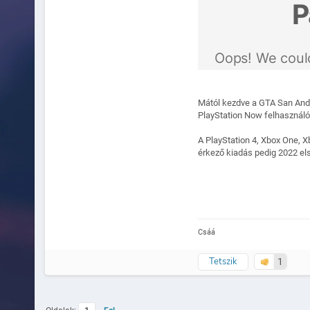
Mától kezdve a GTA San Andre
PlayStation Now felhasználók
A PlayStation 4, Xbox One, X
érkező kiadás pedig 2022 els
Csáá
Tetszik
1