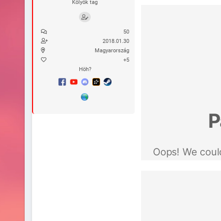
Kölyök tag
50
2018.01.30
Magyarország
+5
Höh?