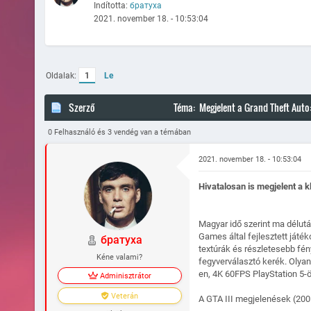
Indította:
братуха
2021. november 18. - 10:53:04
Oldalak:
1
Le
Szerző
Téma: Megjelent a Grand Theft Auto:
0 Felhasználó és 3 vendég van a témában
2021. november 18. - 10:53:04
Hivatalosan is megjelent a k
Magyar idő szerint ma délután
Games által fejlesztett ját
братуха
textúrák és részletesebb fény
Kéne valami?
fegyverválasztó kerék. Olya
en, 4K 60FPS PlayStation 5-
Adminisztrátor
Veterán
A GTA III megjelenések (2001.