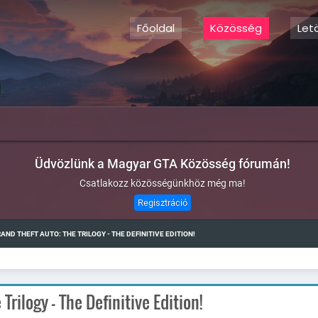
Főoldal
Közösség
Let
Üdvözlünk a Magyar GTA Közösség fórumán!
Csatlakozz közösségünkhöz még ma!
Regisztráció
AND THEFT AUTO: THE TRILOGY - THE DEFINITIVE EDITION!
Regisztrá
rilogy - The Definitive Edition!