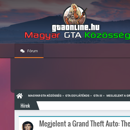
Fórum
»
»
»
MAGYAR GTA KÖZÖSSÉG
GTA EGYJÁTÉKOS
GTA III
 MEGJELENT A GR
Hírek
Megjelent a Grand Theft Auto: The T