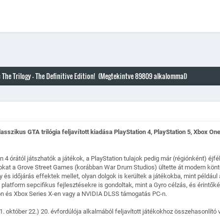
 The Trilogy - The Definitive Edition! (Megtekintve 89809 alkalommal)
lasszikus GTA trilógia feljavított kiadása PlayStation 4, PlayStation 5, Xbox O
 4 órától játszhatók a játékok, a PlayStation tulajok pedig már (régiónként) éjf
ékokat a Grove Street Games (korábban War Drum Studios) ültette át modern kön
 és időjárás effektek mellet, olyan dolgok is kerültek a játékokba, mint például 
n platform sepcifikus fejlesztésekre is gondoltak, mint a Gyro célzás, és érin
ön és Xbox Series X-en vagy a NVIDIA DLSS támogatás PC-n.
 október 22.) 20. évfordúlója alkalmából feljavított játékokhoz összehasonlító v