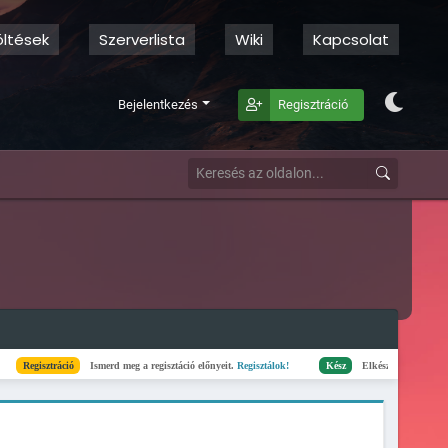
öltések
Szerverlista
Wiki
Kapcsolat
Bejelentkezés
Regisztráció
ció
Ismerd meg a regisztáció előnyeit.
Regisztálok!
Kész
Elkészült a szerverlista! »
Megtekin