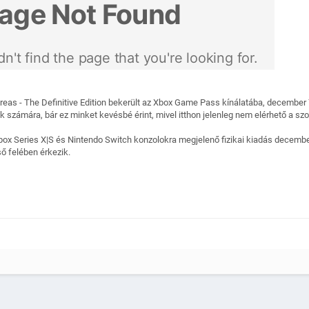
as - The Definitive Edition bekerült az Xbox Game Pass kínálatába, december 7-tő
 számára, bár ez minket kevésbé érint, mivel itthon jelenleg nem elérhető a szo
box Series X|S és Nintendo Switch konzolokra megjelenő fizikai kiadás decembe
ő felében érkezik.