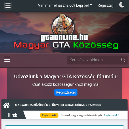
Van már felhasználód? Lépj be!
Regisztálj!
Üdvözlünk a Magyar GTA Közösség fórumán!
Csatlakozz közösségünkhöz még ma!
Regisztráció
»
»
MAGYAR GTA KÖZÖSSÉG
ÜGYESSÉGI KATEGÓRÁK
PARKOUR
Hírek
Regisztráció
Ismerd meg a regisztáció előnyeit.
Regisztálok!
Kés