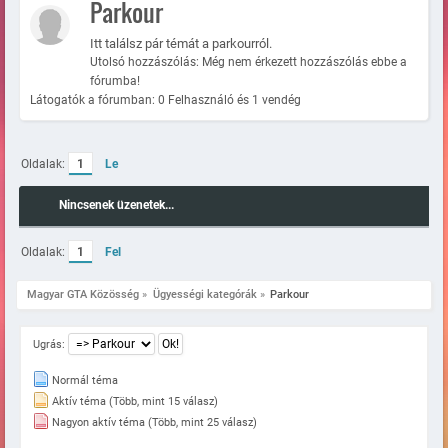
Parkour
Itt találsz pár témát a parkourról.
Utolsó hozzászólás: Még nem érkezett hozzászólás ebbe a
fórumba!
Látogatók a fórumban: 0 Felhasználó és 1 vendég
Oldalak:
1
Le
Nincsenek üzenetek...
Oldalak:
1
Fel
Magyar GTA Közösség
»
Ügyességi kategórák
»
Parkour
Ugrás:
Normál téma
Aktív téma (Több, mint 15 válasz)
Nagyon aktív téma (Több, mint 25 válasz)