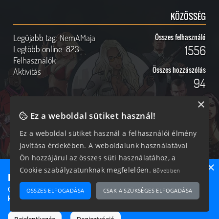
KÖZÖSSÉG
Legújabb tag:
NemAMaja
Összes felhasználó
1556
Legtöbb online:
823
Felhasználók
Összes hozzászólás
Aktivitás
94
×
Ez a weboldal sütiket használ!
Online felhasználók
Kövess Minket!
Ez a weboldal sütiket használ a felhasználói élmény
javítása érdekében. A weboldalunk használatával
243 vendég, 0 tag
Ön hozzájárul az összes süti használatához, a
×
Cookie szabályzatunknak megfelelően.
Bővebben
Ne maradj le semmiről!
Csatlakozz most hozzánk, hogy megtudd, milyen egy igazi
ÖSSZES ELFOGADÁSA
CSAK A SZÜKSÉGES ELFOGADÁSA
2026 © Magyar GTA Közösség
közösséghez tartozni!
A weboldalon található anyagok kizárólag a GTAOnline.hu
hozzájárulásával és a forrás megjelölésével használhatóak fel.