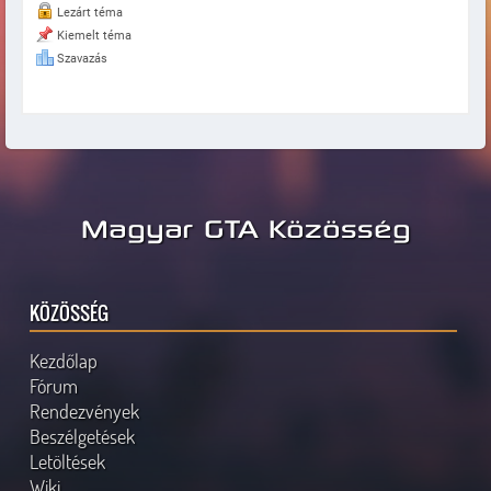
Lezárt téma
Kiemelt téma
Szavazás
Magyar GTA Közösség
KÖZÖSSÉG
Kezdőlap
Fórum
Rendezvények
Beszélgetések
Letöltések
Wiki