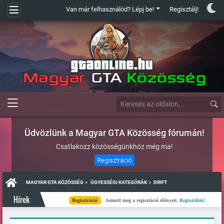
Van már felhasználód? Lépj be!
Regisztálj!
Üdvözlünk a Magyar GTA Közösség fórumán!
Csatlakozz közösségünkhöz még ma!
Regisztráció
»
»
MAGYAR GTA KÖZÖSSÉG
ÜGYESSÉGI KATEGÓRÁK
DRIFT
Hírek
Regisztráció
Ismerd meg a regisztáció előnyeit.
Regisztálok!
Kés