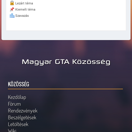
Lezárt téma
Kiemelt téma
Szavazás
Magyar GTA Közösség
KÖZÖSSÉG
Kezdőlap
Fórum
Rendezvények
Beszélgetések
Letöltések
Wiki