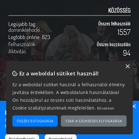
KÖZÖSSÉG
Legújabb tag:
Összes felhasználó
dominiklehocki
1557
Legtöbb online:
823
Felhasználók
Összes hozzászólás
Aktivitás
94
×
Ez a weboldal sütiket használ!
Online felhasználók
Kövess Minket!
Ez a weboldal sütiket használ a felhasználói élmény
javítása érdekében. A weboldalunk használatával
186 vendég, 0 tag
Ön hozzájárul az összes süti használatához, a
×
Cookie szabályzatunknak megfelelően.
Bővebben
Ne maradj le semmiről!
Csatlakozz most hozzánk, hogy megtudd, milyen egy igazi
ÖSSZES ELFOGADÁSA
CSAK A SZÜKSÉGES ELFOGADÁSA
2026 © Magyar GTA Közösség
közösséghez tartozni!
A weboldalon található anyagok kizárólag a GTAOnline.hu
hozzájárulásával és a forrás megjelölésével használhatóak fel.