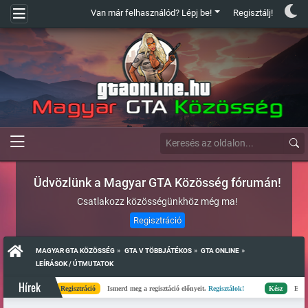
Van már felhasználód? Lépj be!
Regisztálj!
Üdvözlünk a Magyar GTA Közösség fórumán!
Csatlakozz közösségünkhöz még ma!
Regisztráció
»
»
»
MAGYAR GTA KÖZÖSSÉG
GTA V TÖBBJÁTÉKOS
GTA ONLINE
LEÍRÁSOK / ÚTMUTATOK
Hírek
Regisztráció
Ismerd meg a regisztáció előnyeit.
Regisztálok!
Kész
Elkészült