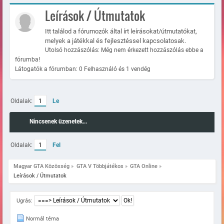
Leírások / Útmutatok
Itt találod a fórumozók által írt leírásokat/útmutatókat,
melyek a játékkal és fejlesztéssel kapcsolatosak.
Utolsó hozzászólás: Még nem érkezett hozzászólás ebbe a
fórumba!
Látogatók a fórumban: 0 Felhasználó és 1 vendég
Oldalak:
1
Le
Nincsenek üzenetek...
Oldalak:
1
Fel
Magyar GTA Közösség
»
GTA V Többjátékos
»
GTA Online
»
Leírások / Útmutatok
Ugrás:
Normál téma