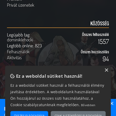
Privát üzenetek
KÖZÖSSÉG
Legújabb tag:
Összes felhasználó
dominiklehocki
1557
Legtöbb online:
823
Felhasználók
Összes hozzászólás
Aktivitás
94
×
Ez a weboldal sütiket használ!
Online felhasználók
Kövess Minket!
Ez a weboldal sütiket használ a felhasználói élmény
javítása érdekében. A weboldalunk használatával
274 vendég, 0 tag
Ön hozzájárul az összes süti használatához, a
×
Cookie szabályzatunknak megfelelően.
Bővebben
Ne maradj le semmiről!
Csatlakozz most hozzánk, hogy megtudd, milyen egy igazi
ÖSSZES ELFOGADÁSA
CSAK A SZÜKSÉGES ELFOGADÁSA