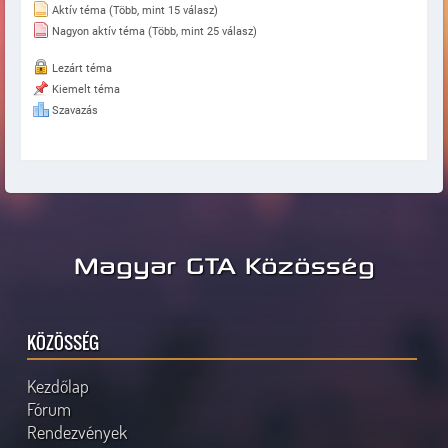
Aktív téma (Több, mint 15 válasz)
Nagyon aktív téma (Több, mint 25 válasz)
Lezárt téma
Kiemelt téma
Szavazás
Magyar GTA Közösség
KÖZÖSSÉG
Kezdőlap
Fórum
Rendezvények