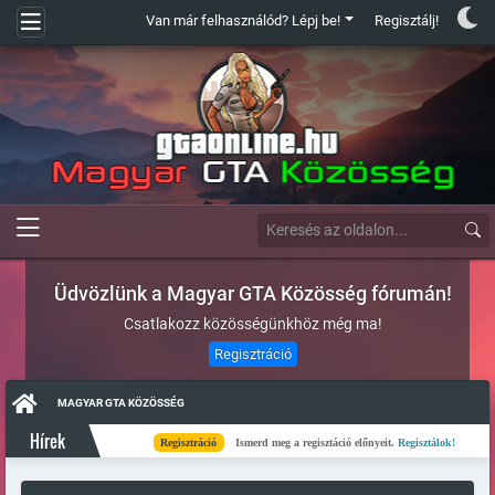
Van már felhasználód? Lépj be!
Regisztálj!
Üdvözlünk a Magyar GTA Közösség fórumán!
Csatlakozz közösségünkhöz még ma!
Regisztráció
MAGYAR GTA KÖZÖSSÉG
Hírek
Regisztráció
Ismerd meg a regisztáció előnyeit.
Regisztálok!
Kés