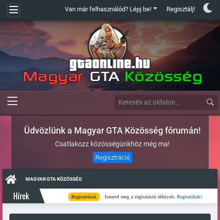
Van már felhasználód? Lépj be!
Regisztálj!
Üdvözlünk a Magyar GTA Közösség fórumán!
Csatlakozz közösségünkhöz még ma!
Regisztráció
MAGYAR GTA KÖZÖSSÉG
Hírek
Regisztráció
Ismerd meg a regisztáció előnyeit.
Regisztálok!
Kés