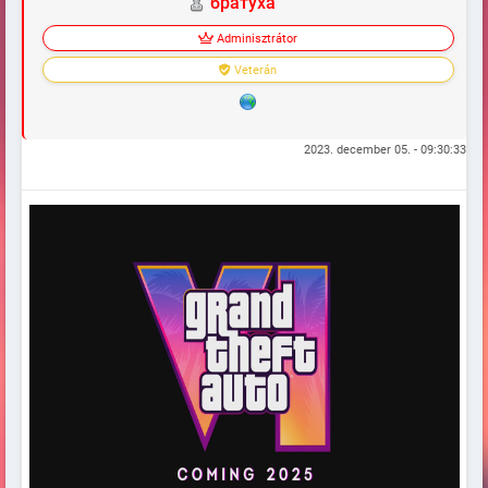
братуха
Adminisztrátor
Veterán
2023. december 05. - 09:30:33