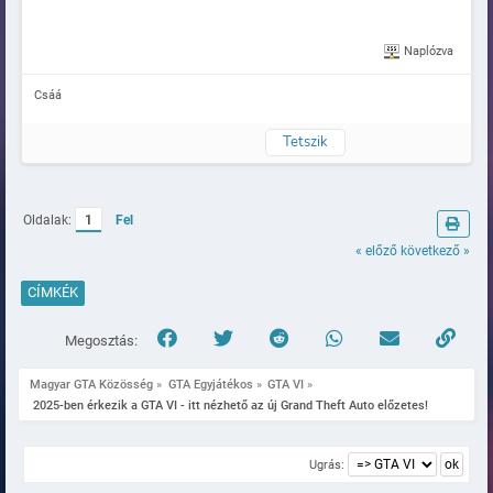
Naplózva
Csáá
Tetszik
Oldalak:
1
Fel
« előző
következő »
CÍMKÉK
Megosztás:
Magyar GTA Közösség
»
GTA Egyjátékos
»
GTA VI
»
 2025-ben érkezik a GTA VI - itt nézhető az új Grand Theft Auto előzetes!
Ugrás: