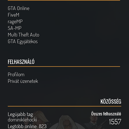
GTA Online
FiveM
rageMP
SA-MP
Multi Theft Auto
GTA Egyjátékos
FELHASZNÁLÓ
Profilom
Privát üzenetek
KÖZÖSSÉG
Legújabb tag:
Összes felhasználó
dominiklehocki
1557
Legtöbb online:
823