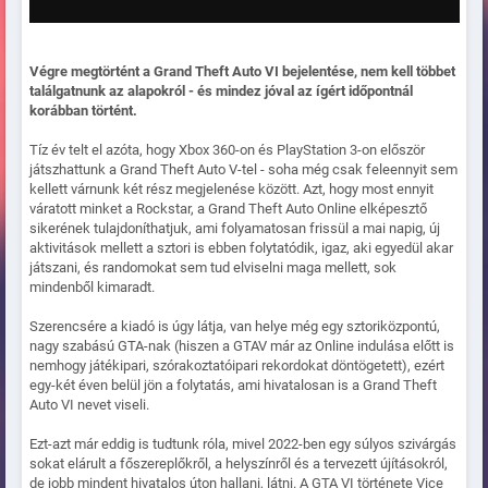
Végre megtörtént a Grand Theft Auto VI bejelentése, nem kell többet
találgatnunk az alapokról - és mindez jóval az ígért időpontnál
korábban történt.
Tíz év telt el azóta, hogy Xbox 360-on és PlayStation 3-on először
játszhattunk a Grand Theft Auto V-tel - soha még csak feleennyit sem
kellett várnunk két rész megjelenése között. Azt, hogy most ennyit
váratott minket a Rockstar, a Grand Theft Auto Online elképesztő
sikerének tulajdoníthatjuk, ami folyamatosan frissül a mai napig, új
aktivitások mellett a sztori is ebben folytatódik, igaz, aki egyedül akar
játszani, és randomokat sem tud elviselni maga mellett, sok
mindenből kimaradt.
Szerencsére a kiadó is úgy látja, van helye még egy sztoriközpontú,
nagy szabású GTA-nak (hiszen a GTAV már az Online indulása előtt is
nemhogy játékipari, szórakoztatóipari rekordokat döntögetett), ezért
egy-két éven belül jön a folytatás, ami hivatalosan is a Grand Theft
Auto VI nevet viseli.
Ezt-azt már eddig is tudtunk róla, mivel 2022-ben egy súlyos szivárgás
sokat elárult a főszereplőkről, a helyszínről és a tervezett újításokról,
de jobb mindent hivatalos úton hallani, látni. A GTA VI története Vice