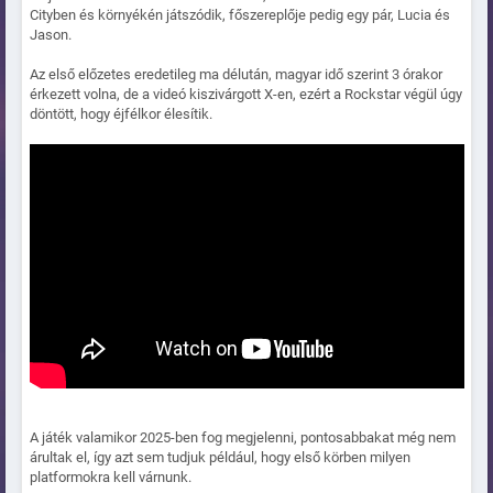
Cityben és környékén játszódik, főszereplője pedig egy pár, Lucia és
Jason.
Az első előzetes eredetileg ma délután, magyar idő szerint 3 órakor
érkezett volna, de a videó kiszivárgott X-en, ezért a Rockstar végül úgy
döntött, hogy éjfélkor élesítik.
A játék valamikor 2025-ben fog megjelenni, pontosabbakat még nem
árultak el, így azt sem tudjuk például, hogy első körben milyen
platformokra kell várnunk.