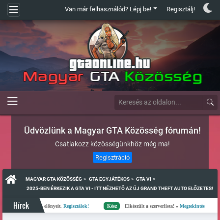
Van már felhasználód? Lépj be!
Regisztálj!
Üdvözlünk a Magyar GTA Közösség fórumán!
Csatlakozz közösségünkhöz még ma!
Regisztráció
»
»
»
MAGYAR GTA KÖZÖSSÉG
GTA EGYJÁTÉKOS
GTA VI
 2025-BEN ÉRKEZIK A GTA VI - ITT NÉZHETŐ AZ ÚJ GRAND THEFT AUTO ELŐZETES!
Hírek
a regisztáció előnyeit.
Regisztálok!
Kész
Elkészült a szerverlista! »
Megtekintés
Foll