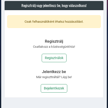
Regisztrálj vagy jelentkezz be, hogy válaszolhass!
Csak felhasználóként írhatsz hozzászólást.
Regisztrálj
Csatlakozz a közésségünkhöz!
Regisztrálok
Jelentkezz be
Már regiszttráltál? Lépj be!
Bejelentkezek