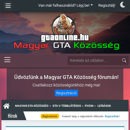
Van már felhasználód? Lépj be!
Regisztálj!
Üdvözlünk a Magyar GTA Közösség fórumán!
Csatlakozz közösségünkhöz még ma!
Regisztráció
»
»
»
MAGYAR GTA KÖZÖSSÉG
GTA V TÖBBJÁTÉKOS
FIVEM
LEÍRÁSOK
Hírek
Regisztráció
Ismerd meg a regisztáció előnyeit.
Regisztálok!
Kés