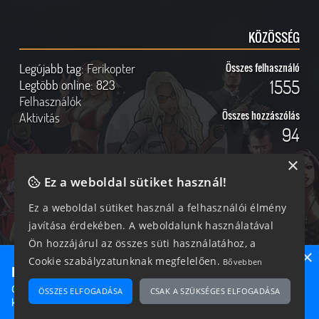
KÖZÖSSÉG
Legújabb tag:
Ferikopter
Összes felhasználó
1555
Legtöbb online:
823
Felhasználók
Összes hozzászólás
Aktivitás
94
×
Ez a weboldal sütiket használ!
Online felhasználók
Kövess Minket!
Ez a weboldal sütiket használ a felhasználói élmény
javítása érdekében. A weboldalunk használatával
214 vendég, 0 tag
Ön hozzájárul az összes süti használatához, a
×
Cookie szabályzatunknak megfelelően.
Bővebben
Ne maradj le semmiről!
Csatlakozz most hozzánk, hogy megtudd, milyen egy igazi
ÖSSZES ELFOGADÁSA
CSAK A SZÜKSÉGES ELFOGADÁSA
2026 © Magyar GTA Közösség
közösséghez tartozni!
A weboldalon található anyagok kizárólag a GTAOnline.hu