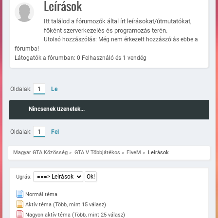
Leírások
Itt találod a fórumozók által írt leírásokat/útmutatókat,
főként szerverkezelés és programozás terén.
Utolsó hozzászólás: Még nem érkezett hozzászólás ebbe a
fórumba!
Látogatók a fórumban: 0 Felhasználó és 1 vendég
Oldalak:
1
Le
Nincsenek üzenetek...
Oldalak:
1
Fel
Magyar GTA Közösség
»
GTA V Többjátékos
»
FiveM
»
Leírások
Ugrás:
Normál téma
Aktív téma (Több, mint 15 válasz)
Nagyon aktív téma (Több, mint 25 válasz)