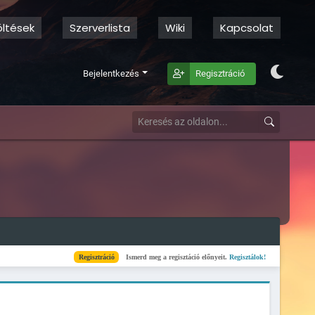
öltések
Szerverlista
Wiki
Kapcsolat
Bejelentkezés
Regisztráció
Regisztráció
Ismerd meg a regisztáció előnyeit.
Regisztálok!
Kész
Elkészül