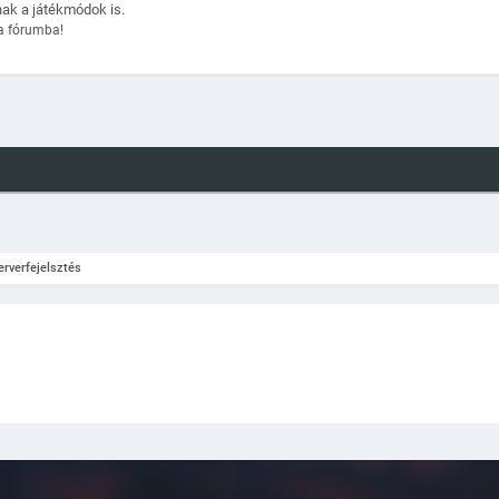
nak a játékmódok is.
a fórumba!
erverfejelsztés