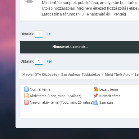
Mindenféle scriptek publikálása, amelyekbe beletartoz
Utolsó hozzászólás: Még nem érkezett hozzászólás ebbe 
Látogatók a fórumban: 0 Felhasználó és 1 vendég
Oldalak:
1
Le
Nincsenek üzenetek...
Oldalak:
1
Fel
Magyar GTA Közösség
»
San Andreas Többjátékos
»
Multi Theft Auto
»
Sz
Normál téma
Lezárt téma
Aktív téma (Több, mint 15 válasz)
Kiemelt téma
Nagyon aktív téma (Több, mint 25 válasz)
Szavazás