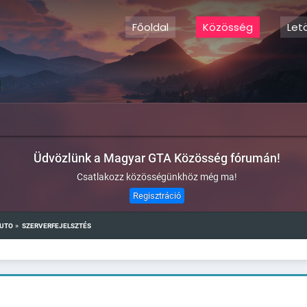
Főoldal
Közösség
Let
Üdvözlünk a Magyar GTA Közösség fórumán!
Csatlakozz közösségünkhöz még ma!
Regisztráció
»
AUTO
SZERVERFEJELSZTÉS