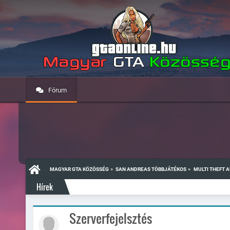
Fórum
»
»
MAGYAR GTA KÖZÖSSÉG
SAN ANDREAS TÖBBJÁTÉKOS
MULTI THEFT 
Hírek
Szerverfejelsztés