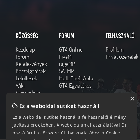
KÖZÖSSÉG
FÓRUM
FELHASZNÁLÓ
Kezdőlap
GTA Online
Profilom
Fórum
FiveM
Privát üzenetek
Rendezvények
rageMP
Beszélgetések
SA-MP
Letöltések
Multi Theft Auto
Wiki
GTA Egyjátékos
Szerverlista
×
Kapcsolat
Ez a weboldal sütiket használ!
Online felhasználók
Ez a weboldal sütiket használ a felhasználói élmény
283 vendég, 0 tag
javítása érdekében. A weboldalunk használatával Ön
hozzájárul az összes süti használatához, a Cookie