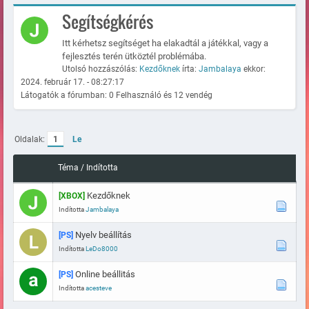
Segítségkérés
Itt kérhetsz segítséget ha elakadtál a játékkal, vagy a
fejlesztés terén ütköztél problémába.
Utolsó hozzászólás:
Kezdőknek
írta:
Jambalaya
ekkor:
2024. február 17. - 08:27:17
Látogatók a fórumban: 0 Felhasználó és 12 vendég
Oldalak:
1
Le
Téma
/
Indította
Kezdőknek
[XBOX]
Indította
Jambalaya
Nyelv beállítás
[PS]
Indította
LeDo8000
Online beállitás
[PS]
Indította
acesteve