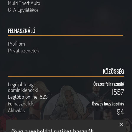
Multi Theft Auto
GTA Egyjátékos
FELHASZNÁLÓ
Profilom
Privát üzenetek
KÖZÖSSÉG
Legújabb tag:
Összes felhasználó
dominiklehocki
1557
Legtöbb online:
823
Felhasználók
Összes hozzászólás
Aktivitás
94
×
Ez a weboldal sütiket használ!