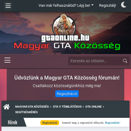
Van már felhasználód? Lépj be!
Regisztálj!
Üdvözlünk a Magyar GTA Közösség fórumán!
Csatlakozz közösségünkhöz még ma!
Regisztráció
»
»
»
MAGYAR GTA KÖZÖSSÉG
GTA V TÖBBJÁTÉKOS
GTA ONLINE
SEGÍTSÉGKÉRÉS
Hírek
Regisztráció
Ismerd meg a regisztáció előnyeit.
Regisztálok!
Kész