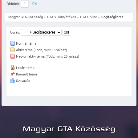
Oldalak:
1
Fel
Magyar GTA Közösség
»
GTA V Többjátékos
»
GTA Online
»
Segítségkérés
Ugrás:
Normál téma
Aktív téma (Több, mint 15 válasz)
Nagyon aktív téma (Több, mint 25 válasz)
Lezárt téma
Kiemelt téma
Szavazás
Magyar GTA Közösség