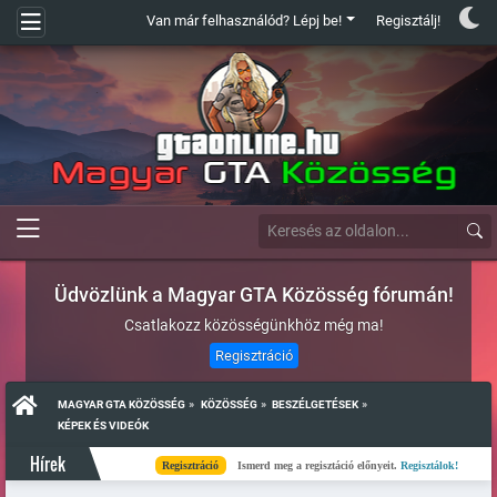
Van már felhasználód? Lépj be!
Regisztálj!
Üdvözlünk a Magyar GTA Közösség fórumán!
Csatlakozz közösségünkhöz még ma!
Regisztráció
»
»
»
MAGYAR GTA KÖZÖSSÉG
KÖZÖSSÉG
BESZÉLGETÉSEK
KÉPEK ÉS VIDEÓK
Hírek
Regisztráció
Ismerd meg a regisztáció előnyeit.
Regisztálok!
Kés