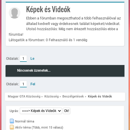
Képek és Videók
Ebben a fórumban megoszthatod a több felhasználóval az
általad kedvelt vagy érdekesnek találat képeket/videókat.
Utolsó hozzászólás: Még nem érkezett hozzászólás ebbe a
fórumba!
Látogatók a fórumban: 0 Felhasználó és 1 vendég
Oldalak:
1
Le
Nincsenek üzenetek...
Oldalak:
1
Fel
Magyar GTA Közösség
»
Közösség
»
Beszélgetések
»
Képek és Videók
Ugrás:
Normál téma
Aktív téma (Több, mint 15 válasz)