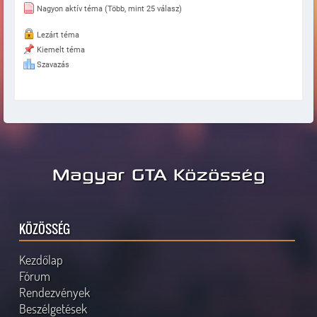
Nagyon aktív téma (Több, mint 25 válasz)
Lezárt téma
Kiemelt téma
Szavazás
Magyar GTA Közösség
KÖZÖSSÉG
Kezdőlap
Fórum
Rendezvények
Beszélgetések