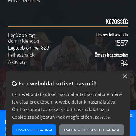
Privát üzenetek
KÖZÖSSÉG
Legújabb tag:
Összes felhasználó
dominiklehocki
1557
Legtöbb online:
823
Felhasználók
Összes hozzászólás
Aktivitás
94
×
Ez a weboldal sütiket használ!
Online felhasználók
Kövess Minket!
Ez a weboldal sütiket használ a felhasználói élmény
javítása érdekében. A weboldalunk használatával
208 vendég, 0 tag
Ön hozzájárul az összes süti használatához, a
×
Cookie szabályzatunknak megfelelően.
Bővebben
Ne maradj le semmiről!
Csatlakozz most hozzánk, hogy megtudd, milyen egy igazi
ÖSSZES ELFOGADÁSA
CSAK A SZÜKSÉGES ELFOGADÁSA
2026 © Magyar GTA Közösség
közösséghez tartozni!