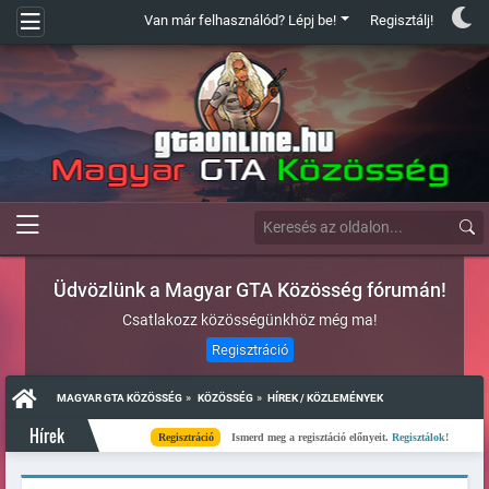
Van már felhasználód? Lépj be!
Regisztálj!
Üdvözlünk a Magyar GTA Közösség fórumán!
Csatlakozz közösségünkhöz még ma!
Regisztráció
»
»
MAGYAR GTA KÖZÖSSÉG
KÖZÖSSÉG
HÍREK / KÖZLEMÉNYEK
Hírek
Regisztráció
Ismerd meg a regisztáció előnyeit.
Regisztálok!
Kész