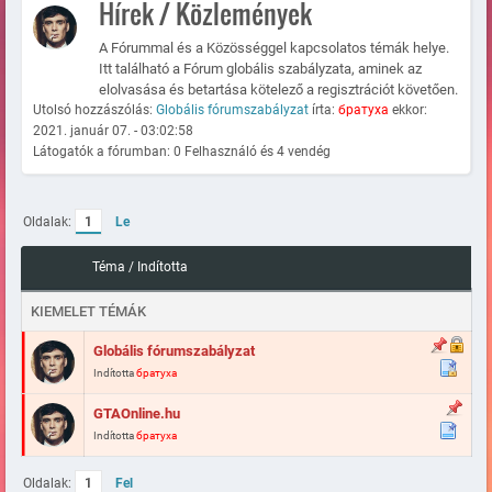
Hírek / Közlemények
A Fórummal és a Közösséggel kapcsolatos témák helye.
Itt található a Fórum globális szabályzata, aminek az
elolvasása és betartása kötelező a regisztrációt követően.
Utolsó hozzászólás:
Globális fórumszabályzat
írta:
братуха
ekkor:
2021. január 07. - 03:02:58
Látogatók a fórumban: 0 Felhasználó és 4 vendég
Oldalak:
1
Le
Téma
/
Indította
KIEMELET TÉMÁK
Globális fórumszabályzat
Indította
братуха
GTAOnline.hu
Indította
братуха
Oldalak:
1
Fel