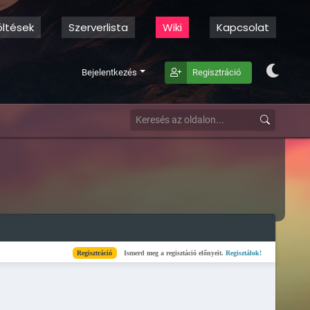
öltések
Szerverlista
Wiki
Kapcsolat
Bejelentkezés
Regisztráció
Regisztráció
Ismerd meg a regisztáció előnyeit.
Regisztálok!
Kész
Elkészül