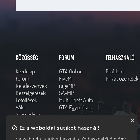
KÖZÖSSÉG
FÓRUM
FELHASZNÁLÓ
Kezdőlap
GTA Online
Profilom
Fórum
FiveM
Privát üzenetek
Rendezvények
rageMP
Beszélgetések
SA-MP
Letöltések
Multi Theft Auto
Wiki
GTA Egyjátékos
Szerverlista
×
Kapcsolat
Ez a weboldal sütiket használ!
Online felhasználók
Ez a weboldal sütiket használ a felhasználói élmény