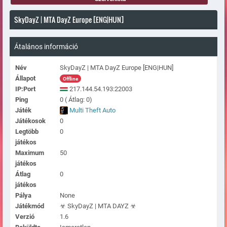
SkyDayZ | MTA DayZ Europe [ENG|HUN]
Átalános információ
Név
SkyDayZ | MTA DayZ Europe [ENG|HUN]
Állapot
Offline
IP:Port
217.144.54.193:22003
Ping
0 ( Átlag: 0)
Játék
Multi Theft Auto
Játékosok
0
Legtöbb
0
játékos
Maximum
50
játékos
Átlag
0
játékos
Pálya
None
Játékmód
☣ SkyDayZ | MTA DAYZ ☣
Verzió
1.6