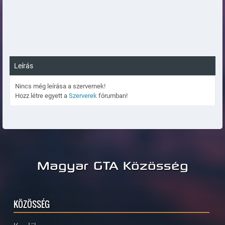
Leírás
Nincs még leírása a szervernek!
Hozz létre egyett a
Szerverek
fórumban!
Magyar GTA Közösség
KÖZÖSSÉG