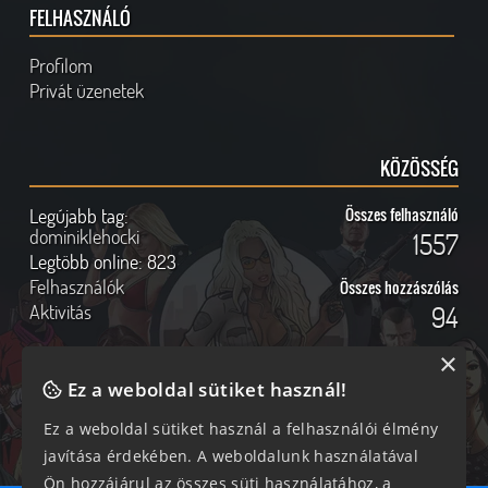
FELHASZNÁLÓ
Profilom
Privát üzenetek
KÖZÖSSÉG
Legújabb tag:
Összes felhasználó
dominiklehocki
1557
Legtöbb online:
823
Felhasználók
Összes hozzászólás
Aktivitás
94
×
Ez a weboldal sütiket használ!
Online felhasználók
Kövess Minket!
Ez a weboldal sütiket használ a felhasználói élmény
javítása érdekében. A weboldalunk használatával
235 vendég, 0 tag
Ön hozzájárul az összes süti használatához, a