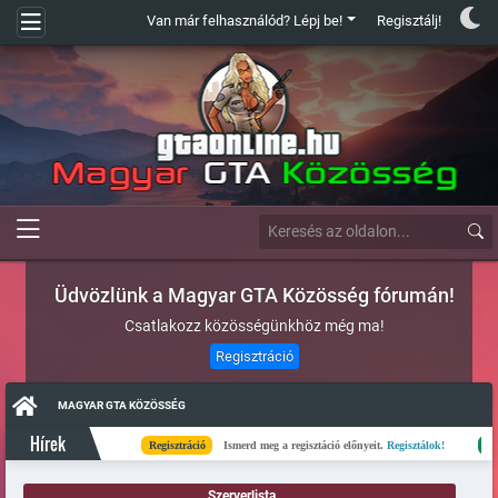
Van már felhasználód? Lépj be!
Regisztálj!
Üdvözlünk a Magyar GTA Közösség fórumán!
Csatlakozz közösségünkhöz még ma!
Regisztráció
MAGYAR GTA KÖZÖSSÉG
Hírek
Regisztráció
Ismerd meg a regisztáció előnyeit.
Regisztálok!
Kész
Szerverlista