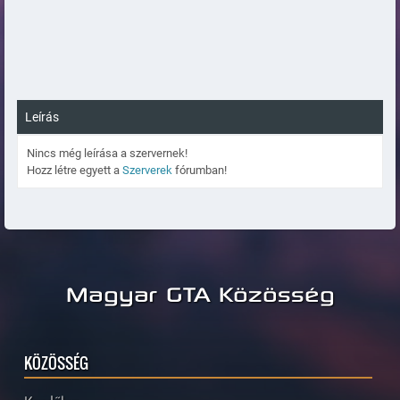
Leírás
Nincs még leírása a szervernek!
Hozz létre egyett a
Szerverek
fórumban!
Magyar GTA Közösség
KÖZÖSSÉG