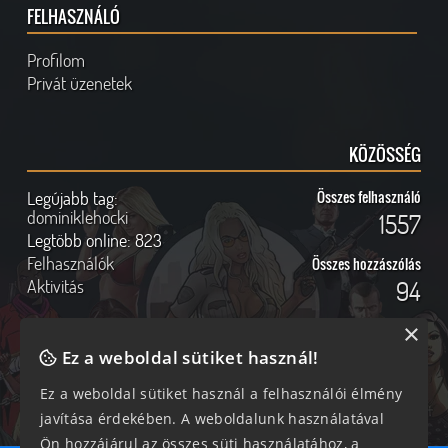
FELHASZNÁLÓ
Profilom
Privát üzenetek
KÖZÖSSÉG
Legújabb tag:
Összes felhasználó
dominiklehocki
1557
Legtöbb online:
823
Felhasználók
Összes hozzászólás
Aktivitás
94
×
Ez a weboldal sütiket használ!
Online felhasználók
Kövess Minket!
Ez a weboldal sütiket használ a felhasználói élmény
javítása érdekében. A weboldalunk használatával
249 vendég, 0 tag
Ön hozzájárul az összes süti használatához, a