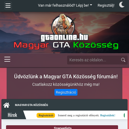
Van már felhasználód? Lépj be!
Regisztálj!
Üdvözlünk a Magyar GTA Közösség fórumán!
Csatlakozz közösségünkhöz még ma!
Regisztráció
MAGYAR GTA KÖZÖSSÉG
Hírek
Regisztráció
Ismerd meg a regisztáció előnyeit.
Regisztálok!
Kész
Szerverlista