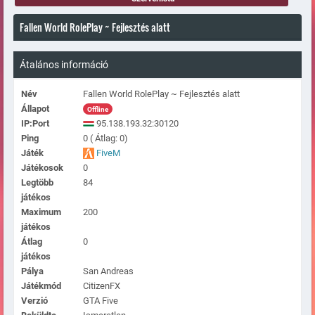
Fallen World RolePlay ~ Fejlesztés alatt
Átalános információ
Név
Fallen World RolePlay ~ Fejlesztés alatt
Állapot
Offline
IP:Port
95.138.193.32:30120
Ping
0 ( Átlag: 0)
Játék
FiveM
Játékosok
0
Legtöbb
84
játékos
Maximum
200
játékos
Átlag
0
játékos
Pálya
San Andreas
Játékmód
CitizenFX
Verzió
GTA Five