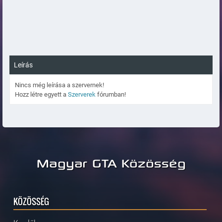
Leírás
Nincs még leírása a szervernek!
Hozz létre egyett a
Szerverek
fórumban!
Magyar GTA Közösség
KÖZÖSSÉG