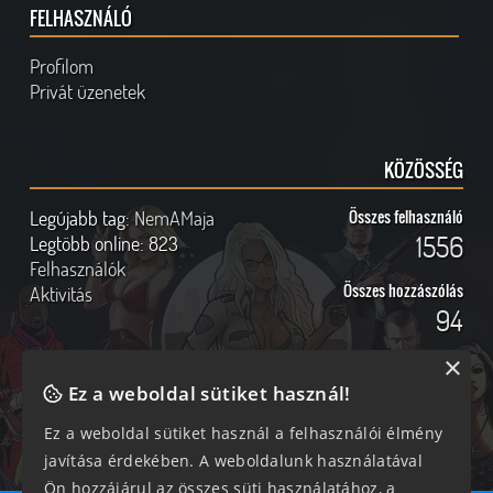
FELHASZNÁLÓ
Profilom
Privát üzenetek
KÖZÖSSÉG
Legújabb tag:
NemAMaja
Összes felhasználó
1556
Legtöbb online:
823
Felhasználók
Összes hozzászólás
Aktivitás
94
×
Ez a weboldal sütiket használ!
Online felhasználók
Kövess Minket!
Ez a weboldal sütiket használ a felhasználói élmény
javítása érdekében. A weboldalunk használatával
249 vendég, 0 tag
Ön hozzájárul az összes süti használatához, a