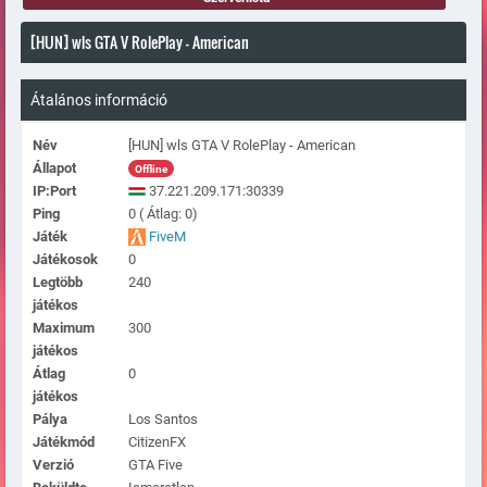
[HUN] wls GTA V RolePlay - American
Átalános információ
Név
[HUN] wls GTA V RolePlay - American
Állapot
Offline
IP:Port
37.221.209.171:30339
Ping
0 ( Átlag: 0)
Játék
FiveM
Játékosok
0
Legtöbb
240
játékos
Maximum
300
játékos
Átlag
0
játékos
Pálya
Los Santos
Játékmód
CitizenFX
Verzió
GTA Five