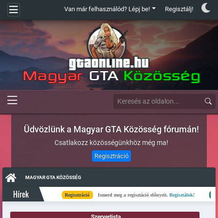
Van már felhasználód? Lépj be!
Regisztálj!
Üdvözlünk a Magyar GTA Közösség fórumán!
Csatlakozz közösségünkhöz még ma!
Regisztráció
MAGYAR GTA KÖZÖSSÉG
Hírek
Regisztráció
Ismerd meg a regisztáció előnyeit.
Regisztálok!
Kész
Szerverlista