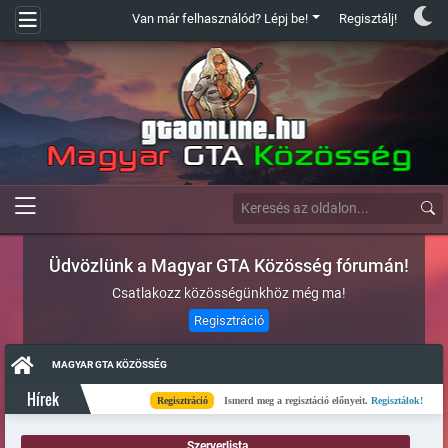
Van már felhasználód? Lépj be!
Regisztálj!
Üdvözlünk a Magyar GTA Közösség fórumán!
Csatlakozz közösségünkhöz még ma!
Regisztráció
MAGYAR GTA KÖZÖSSÉG
Hírek
Regisztráció
Ismerd meg a regisztáció előnyeit.
Regisztálok!
K
Szerverlista