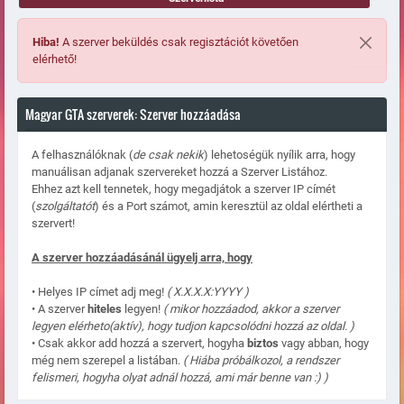
Hiba!
A szerver beküldés csak regisztációt követően
elérhető!
Magyar GTA szerverek: Szerver hozzáadása
A felhasználóknak (
de csak nekik
) lehetoségük nyílik arra, hogy
manuálisan adjanak szervereket hozzá a Szerver Listához.
Ehhez azt kell tennetek, hogy megadjátok a szerver IP címét
(
szolgáltatót
) és a Port számot, amin keresztül az oldal elértheti a
szervert!
A szerver hozzáadásánál ügyelj arra, hogy
• Helyes IP címet adj meg!
( X.X.X.X:YYYY )
• A szerver
hiteles
legyen!
( mikor hozzáadod, akkor a szerver
legyen elérheto(aktív), hogy tudjon kapcsolódni hozzá az oldal. )
• Csak akkor add hozzá a szervert, hogyha
biztos
vagy abban, hogy
még nem szerepel a listában.
( Hiába próbálkozol, a rendszer
felismeri, hogyha olyat adnál hozzá, ami már benne van :) )