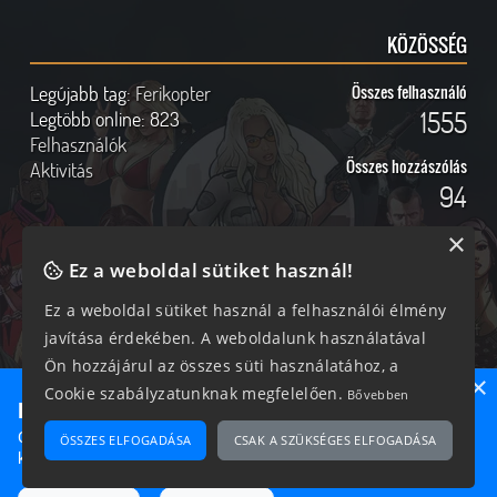
KÖZÖSSÉG
Legújabb tag:
Ferikopter
Összes felhasználó
1555
Legtöbb online:
823
Felhasználók
Összes hozzászólás
Aktivitás
94
×
Ez a weboldal sütiket használ!
Online felhasználók
Kövess Minket!
Ez a weboldal sütiket használ a felhasználói élmény
javítása érdekében. A weboldalunk használatával
251 vendég, 0 tag
Ön hozzájárul az összes süti használatához, a
×
Cookie szabályzatunknak megfelelően.
Bővebben
Ne maradj le semmiről!
Csatlakozz most hozzánk, hogy megtudd, milyen egy igazi
ÖSSZES ELFOGADÁSA
CSAK A SZÜKSÉGES ELFOGADÁSA
2026 © Magyar GTA Közösség
közösséghez tartozni!
A weboldalon található anyagok kizárólag a GTAOnline.hu