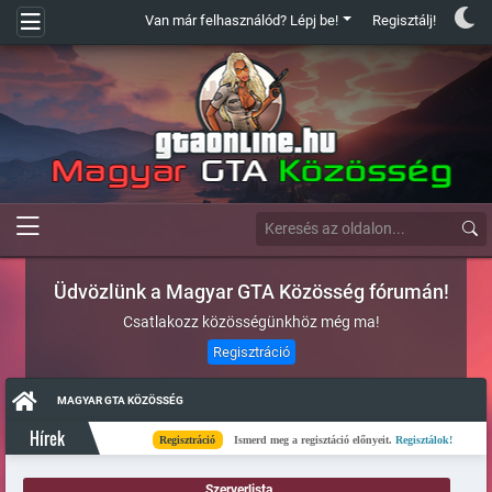
Van már felhasználód? Lépj be!
Regisztálj!
Üdvözlünk a Magyar GTA Közösség fórumán!
Csatlakozz közösségünkhöz még ma!
Regisztráció
MAGYAR GTA KÖZÖSSÉG
Hírek
Regisztráció
Ismerd meg a regisztáció előnyeit.
Regisztálok!
Kés
Szerverlista