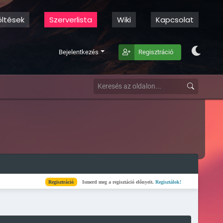
öltések
Szerverlista
Wiki
Kapcsolat
Bejelentkezés
Regisztráció
Regisztráció
Ismerd meg a regisztáció előnyeit.
Regisztálok!
Kész
Elkészült a szer