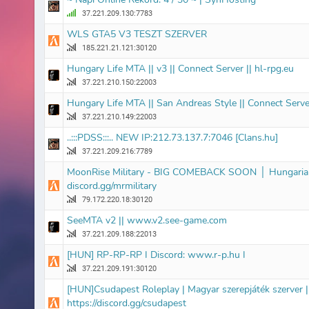
37.221.209.130:7783
WLS GTA5 V3 TESZT SZERVER
185.221.21.121:30120
Hungary Life MTA || v3 || Connect Server || hl-rpg.eu
37.221.210.150:22003
Hungary Life MTA || San Andreas Style || Connect Server
37.221.210.149:22003
..:::PDSS:::.. NEW IP:212.73.137.7:7046 [Clans.hu]
37.221.209.216:7789
MoonRise Military - BIG COMEBACK SOON │ Hungaria
discord.gg/mrmilitary
79.172.220.18:30120
SeeMTA v2 || www.v2.see-game.com
37.221.209.188:22013
[HUN] RP-RP-RP I Discord: www.r-p.hu I
37.221.209.191:30120
[HUN]Csudapest Roleplay | Magyar szerepjáték szerver |
https://discord.gg/csudapest