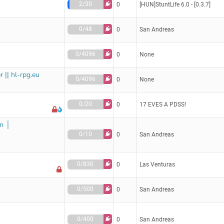
2/30
0
[HUN]StuntLife 6.0 - [0.3.7]
0/48
0
San Andreas
0/4096
0
None
 || hl-rpg.eu
0/4096
0
None
0/20
0
17 EVES A PDSS!
n │
0/10
0
San Andreas
0/830
0
Las Venturas
0/500
0
San Andreas
0/400
0
San Andreas