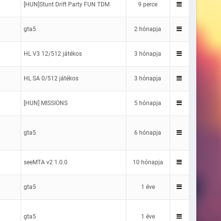
[HUN]Stunt Drift Party FUN TDM
9 perce
gta5
2 hónapja
HL V3 12/512 játékos
3 hónapja
HL SA 0/512 játékos
3 hónapja
[HUN] MISSIONS
5 hónapja
gta5
6 hónapja
seeMTA v2 1.0.0
10 hónapja
gta5
1 éve
gta5
1 éve