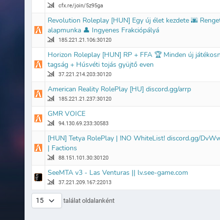
cfx.re/join/5z95ga
Revolution Roleplay [HUN] Egy új élet kezdete 🌆 Renge
alapmunka 👤 Ingyenes Frakciópályá
185.221.21.106:30120
Horizon Roleplay [HUN] RP + FFA 🏆 Minden új játékos
tagság + Húsvéti tojás gyüjtő even
37.221.214.203:30120
American Reality RolePlay [HU] discord.gg/arrp
185.221.21.237:30120
GMR VOICE
94.130.69.233:30583
[HUN] Tetya RolePlay | !NO WhiteList! discord.gg/Dv
| Factions
88.151.101.30:30120
SeeMTA v3 - Las Venturas || lv.see-game.com
37.221.209.167:22013
találat oldalanként