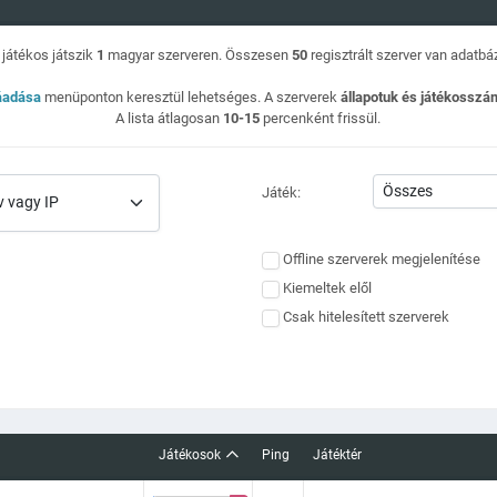
játékos játszik
1
magyar szerveren. Összesen
50
regisztrált szerver van adatb
áadása
menüponton keresztül lehetséges. A szerverek
állapotuk és játékossz
A lista átlagosan
10-15
percenként frissül.
Játék:
Offline szerverek megjelenítése
Kiemeltek elől
Csak hitelesített szerverek
Játékosok
Ping
Játéktér