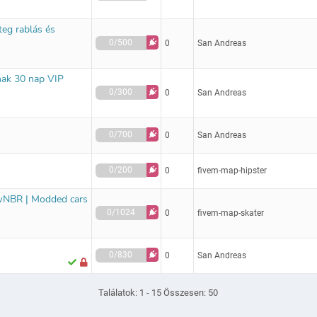
teg rablás és
0/500
0
San Andreas
nak 30 nap VIP
0/300
0
San Andreas
0/700
0
San Andreas
0/200
0
fivem-map-hipster
WwNBR | Modded cars
0/1024
0
fivem-map-skater
0/830
0
San Andreas
Találatok: 1 - 15 Összesen: 50