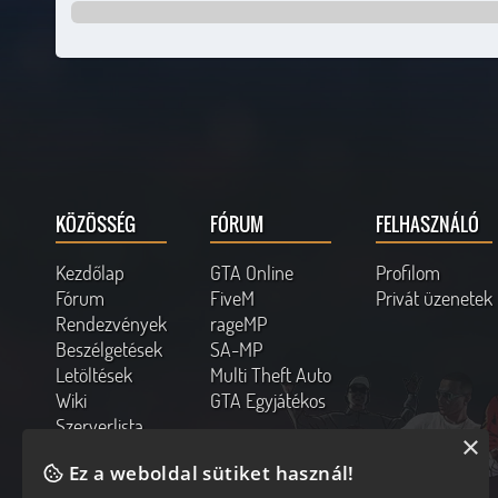
KÖZÖSSÉG
FÓRUM
FELHASZNÁLÓ
Kezdőlap
GTA Online
Profilom
Fórum
FiveM
Privát üzenetek
Rendezvények
rageMP
Beszélgetések
SA-MP
Letöltések
Multi Theft Auto
Wiki
GTA Egyjátékos
Szerverlista
×
Kapcsolat
Ez a weboldal sütiket használ!
Online felhasználók