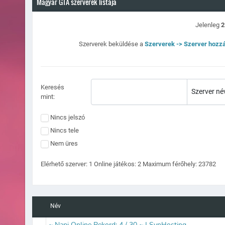
Magyar GTA szerverek listája
Jelenleg
2
Szerverek beküldése a
Szerverek -> Szerver hozz
Keresés
mint:
Nincs jelszó
Nincs tele
Nem üres
Elérhető szerver:
1
Online játékos:
2
Maximum férőhely:
23782
Név
~ Napi Online Rekord: 4 / 30 ~ | SynHosting