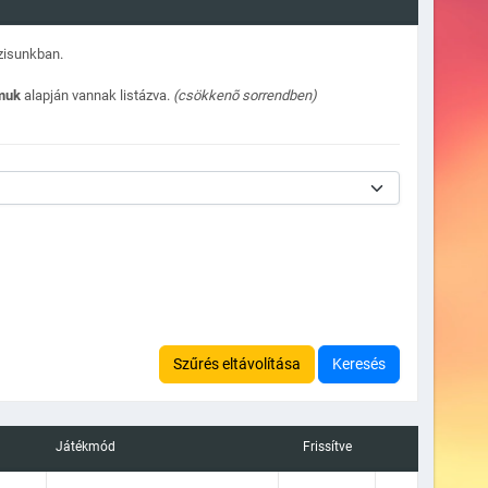
ázisunkban.
ámuk
alapján vannak listázva.
(csökkenõ sorrendben)
Szűrés eltávolítása
Keresés
Játékmód
Frissítve