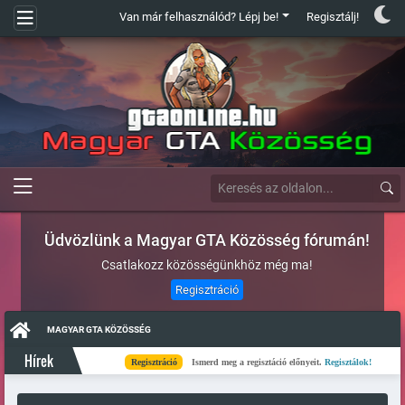
Van már felhasználód? Lépj be!
Regisztálj!
Üdvözlünk a Magyar GTA Közösség fórumán!
Csatlakozz közösségünkhöz még ma!
Regisztráció
MAGYAR GTA KÖZÖSSÉG
Hírek
Regisztráció
Ismerd meg a regisztáció előnyeit.
Regisztálok!
Kés