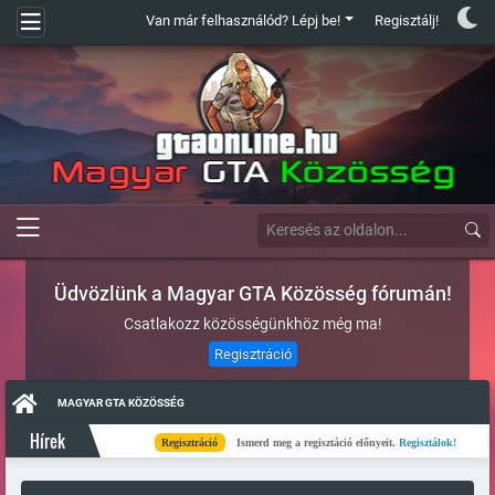
Van már felhasználód? Lépj be!
Regisztálj!
Üdvözlünk a Magyar GTA Közösség fórumán!
Csatlakozz közösségünkhöz még ma!
Regisztráció
MAGYAR GTA KÖZÖSSÉG
Hírek
Regisztráció
Ismerd meg a regisztáció előnyeit.
Regisztálok!
Kés