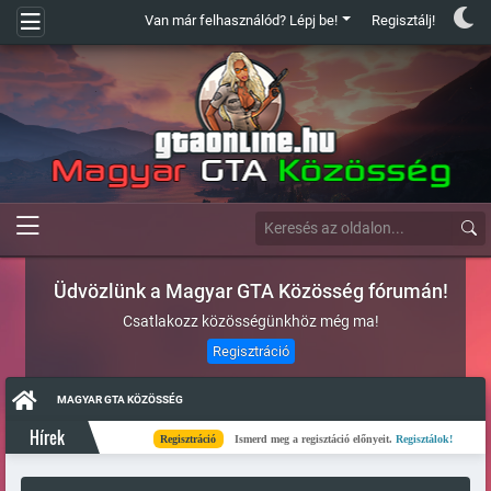
Van már felhasználód? Lépj be!
Regisztálj!
Üdvözlünk a Magyar GTA Közösség fórumán!
Csatlakozz közösségünkhöz még ma!
Regisztráció
MAGYAR GTA KÖZÖSSÉG
Hírek
Regisztráció
Ismerd meg a regisztáció előnyeit.
Regisztálok!
Kés