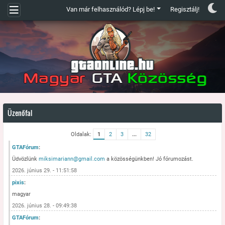
Van már felhasználód? Lépj be!
Regisztálj!
Üzenőfal
Oldalak:
1
2
3
...
32
GTAFórum
:
Üdvözlünk
miksimariann@gmail.com
a közösségünkben! Jó fórumozást.
2026. június 29. - 11:51:58
pixis
:
magyar
2026. június 28. - 09:49:38
GTAFórum
: