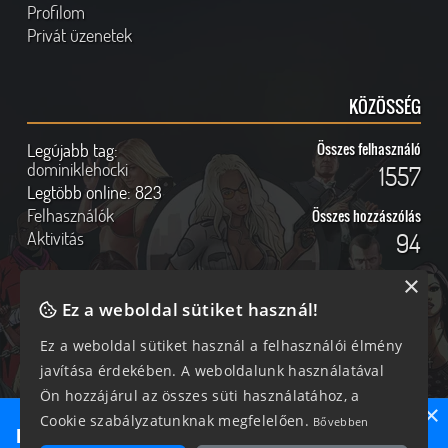
Profilom
Privát üzenetek
KÖZÖSSÉG
Legújabb tag:
Összes felhasználó
dominiklehocki
1557
Legtöbb online:
823
Felhasználók
Összes hozzászólás
Aktivitás
94
×
Ez a weboldal sütiket használ!
Online felhasználók
Kövess Minket!
Ez a weboldal sütiket használ a felhasználói élmény
javítása érdekében. A weboldalunk használatával
342 vendég, 0 tag
Ön hozzájárul az összes süti használatához, a
×
Cookie szabályzatunknak megfelelően.
Bővebben
Ne maradj le semmiről!