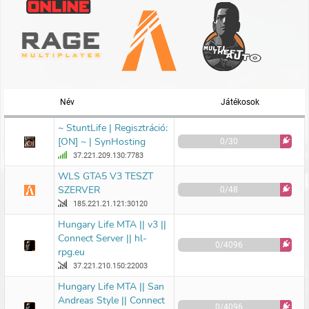
Név
Játékosok
~ StuntLife | Regisztráció:
[ON] ~ | SynHosting
0/30
37.221.209.130:7783
WLS GTA5 V3 TESZT
SZERVER
0/48
185.221.21.121:30120
Hungary Life MTA || v3 ||
Connect Server || hl-
0/4096
rpg.eu
37.221.210.150:22003
Hungary Life MTA || San
Andreas Style || Connect
0/4096