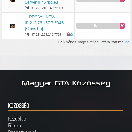
Server || hl-rpg.eu
37.221.210.149:22003
..:::PDSS:::.. NEW
IP:212.73.137.7:7046
0/20
[Clans.hu]
37.221.209.216:7789
Ha kiváncsi vagy a teljes listára kattints
ide
!
Magyar GTA Közösség
KÖZÖSSÉG
Kezdőlap
Fórum