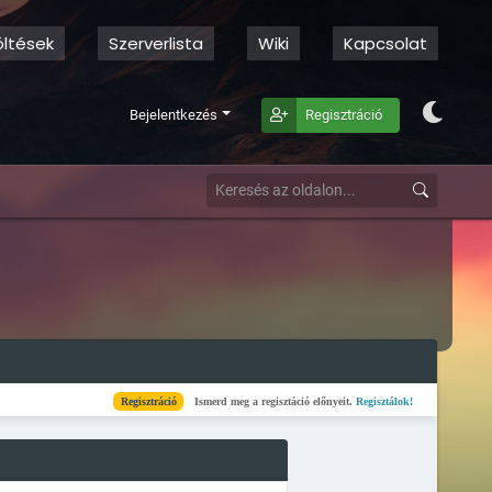
öltések
Szerverlista
Wiki
Kapcsolat
Bejelentkezés
Regisztráció
Regisztráció
Ismerd meg a regisztáció előnyeit.
Regisztálok!
Kész
Elkészült