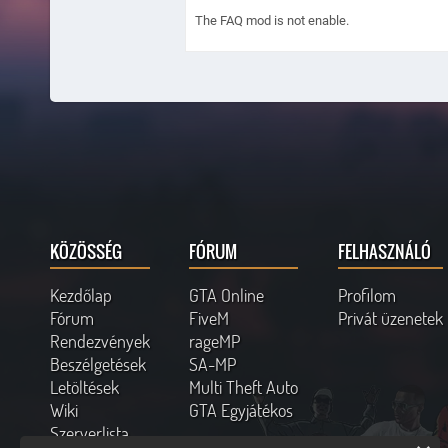
The FAQ mod is not enable.
KÖZÖSSÉG
FÓRUM
FELHASZNÁLÓ
Kezdőlap
GTA Online
Profilom
Fórum
FiveM
Privát üzenetek
Rendezvények
rageMP
Beszélgetések
SA-MP
Letöltések
Multi Theft Auto
Wiki
GTA Egyjátékos
Szerverlista