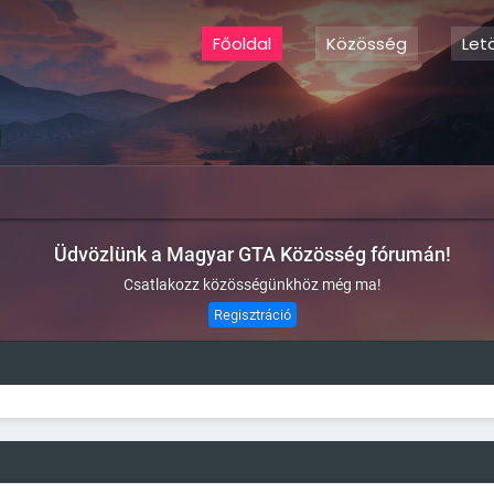
Főoldal
Közösség
Let
Üdvözlünk a Magyar GTA Közösség fórumán!
Csatlakozz közösségünkhöz még ma!
Regisztráció