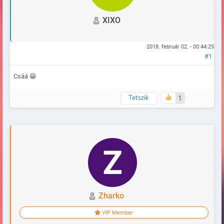
XIXO
2018. február 02. - 00:44:25
#1
Csáá 😁
Tetszik
1
Naplózva
Zharko
VIP Member