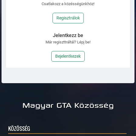
Csatlakozz a közésségünkhöz!
Regisztrálok
Jelentkezz be
Már regiszttráltál? Lépj be!
Bejelentkezek
Magyar GTA Közösség
KÖZÖSSÉG