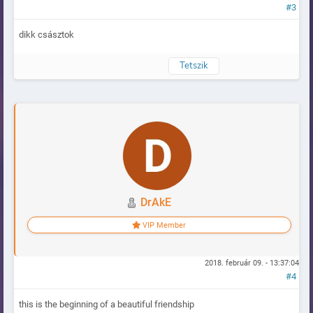
#3
dikk császtok
Tetszik
Naplózva
DrAkE
VIP Member
2018. február 09. - 13:37:04
#4
this is the beginning of a beautiful friendship