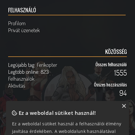
FELHASZNÁLÓ
Profilom
Privát üzenetek
KÖZÖSSÉG
Legújabb tag:
Ferikopter
Összes felhasználó
1555
Legtöbb online:
823
Felhasználók
Összes hozzászólás
Aktivitás
94
×
Ez a weboldal sütiket használ!
Online felhasználók
Kövess Minket!
Ez a weboldal sütiket használ a felhasználói élmény
javítása érdekében. A weboldalunk használatával
201 vendég, 0 tag