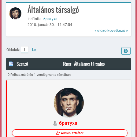
Általános társalgó
Indította:
братуха
2018. január 30. - 11:47:54
« előző
következő »
Oldalak:
1
Le
Szerző
Téma: Általános társalgó
(Megtekintve 121334 alkalommal)
0 Felhasználó és 1 vendég van a témában
братуха
Adminisztrátor