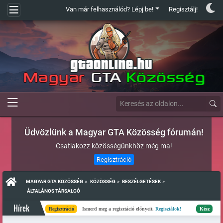
Van már felhasználód? Lépj be!
Regisztálj!
Üdvözlünk a Magyar GTA Közösség fórumán!
Csatlakozz közösségünkhöz még ma!
Regisztráció
»
»
»
MAGYAR GTA KÖZÖSSÉG
KÖZÖSSÉG
BESZÉLGETÉSEK
 ÁLTALÁNOS TÁRSALGÓ
Hírek
Regisztráció
Ismerd meg a regisztáció előnyeit.
Regisztálok!
Kész
Elkészült a