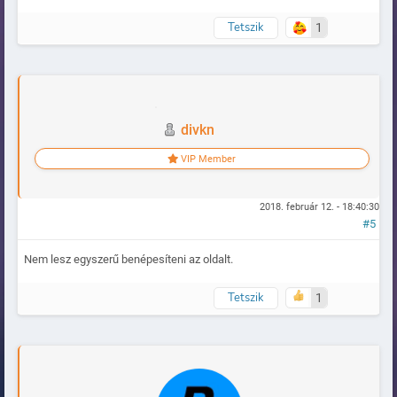
Tetszik
1
Naplózva
divkn
VIP Member
2018. február 12. - 18:40:30
#5
Nem lesz egyszerű benépesíteni az oldalt.
Tetszik
1
Naplózva