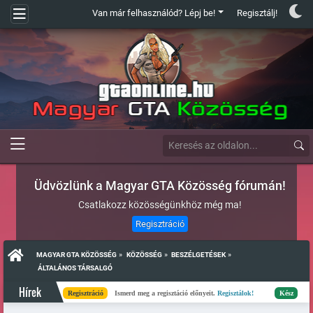
Van már felhasználód? Lépj be!
Regisztálj!
Üdvözlünk a Magyar GTA Közösség fórumán!
Csatlakozz közösségünkhöz még ma!
Regisztráció
»
»
»
MAGYAR GTA KÖZÖSSÉG
KÖZÖSSÉG
BESZÉLGETÉSEK
 ÁLTALÁNOS TÁRSALGÓ
Hírek
Regisztráció
Ismerd meg a regisztáció előnyeit.
Regisztálok!
Kész
Elkészült 