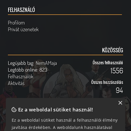
FELHASZNÁLÓ
Profilom
Privát üzenetek
KÖZÖSSÉG
Legújabb tag:
NemAMaja
Összes felhasználó
1556
Legtöbb online:
823
Felhasználók
Összes hozzászólás
Aktivitás
94
×
Ez a weboldal sütiket használ!
Online felhasználók
Kövess Minket!
Ez a weboldal sütiket használ a felhasználói élmény
javítása érdekében. A weboldalunk használatával
273 vendég, 0 tag