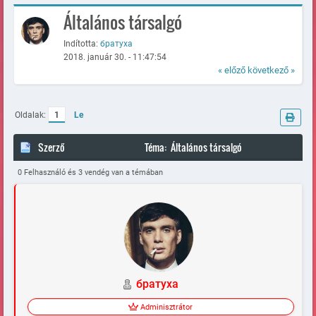
Általános társalgó
Indította:
братуха
2018. január 30. - 11:47:54
« előző
következő »
Oldalak:
1
Le
Szerző
Téma: Általános társalgó
(Megtekintve 121356 alkalommal)
0 Felhasználó és 3 vendég van a témában
братуха
Adminisztrátor