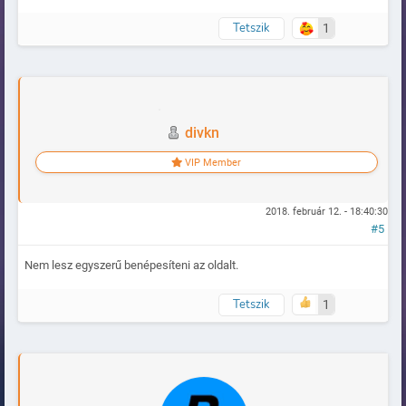
Tetszik
1
Naplózva
divkn
VIP Member
2018. február 12. - 18:40:30
#5
Nem lesz egyszerű benépesíteni az oldalt.
Tetszik
1
Naplózva