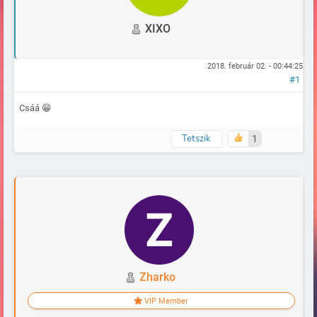
XIXO
2018. február 02. - 00:44:25
#1
Csáá 😁
Tetszik
1
Naplózva
Zharko
VIP Member