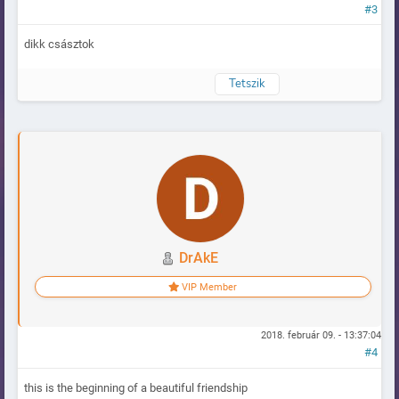
#3
dikk császtok
Tetszik
Naplózva
DrAkE
VIP Member
2018. február 09. - 13:37:04
#4
this is the beginning of a beautiful friendship