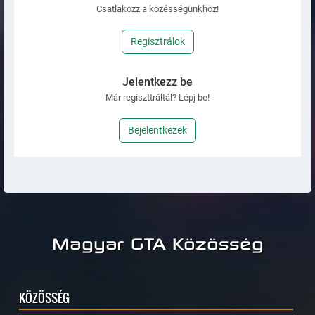
Csatlakozz a közésségünkhöz!
Regisztrálok
Jelentkezz be
Már regiszttráltál? Lépj be!
Bejelentkezek
Magyar GTA Közösség
KÖZÖSSÉG