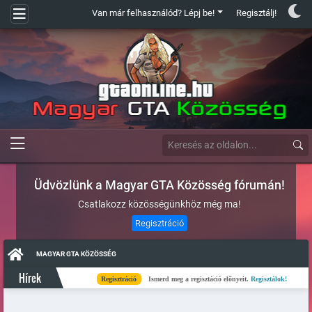
Van már felhasználód? Lépj be!
Regisztálj!
Üdvözlünk a Magyar GTA Közösség fórumán!
Csatlakozz közösségünkhöz még ma!
Regisztráció
MAGYAR GTA KÖZÖSSÉG
Hírek
Regisztráció
Ismerd meg a regisztáció előnyeit.
Regisztálok!
Kés