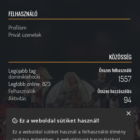
FELHASZNÁLÓ
Profilom
Privát üzenetek
KÖZÖSSÉG
Legújabb tag:
Összes felhasználó
dominiklehocki
1557
Legtöbb online:
823
Felhasználók
Összes hozzászólás
Aktivitás
94
×
Ez a weboldal sütiket használ!
Online felhasználók
Kövess Minket!
Ez a weboldal sütiket használ a felhasználói élmény
javítása érdekében. A weboldalunk használatával