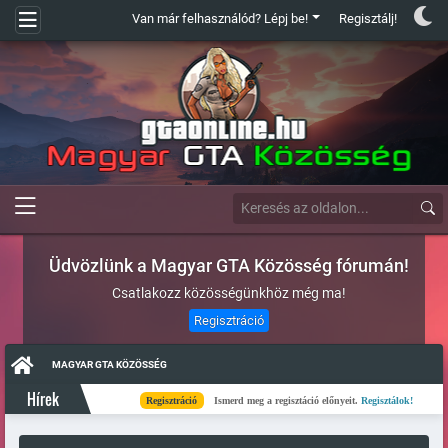
Van már felhasználód? Lépj be!
Regisztálj!
Üdvözlünk a Magyar GTA Közösség fórumán!
Csatlakozz közösségünkhöz még ma!
Regisztráció
MAGYAR GTA KÖZÖSSÉG
Hírek
Regisztráció
Ismerd meg a regisztáció előnyeit.
Regisztálok!
Kés