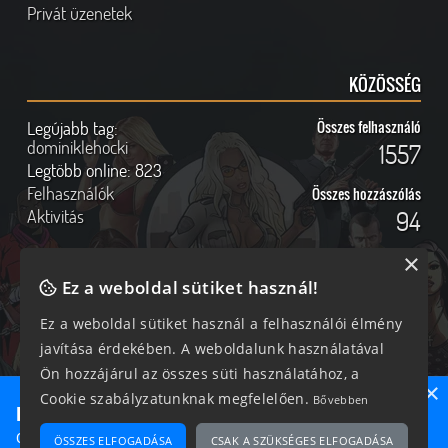
Privát üzenetek
KÖZÖSSÉG
Legújabb tag:
Összes felhasználó
dominiklehocki
1557
Legtöbb online:
823
Felhasználók
Összes hozzászólás
Aktivitás
94
×
Ez a weboldal sütiket használ!
Online felhasználók
Kövess Minket!
Ez a weboldal sütiket használ a felhasználói élmény
javítása érdekében. A weboldalunk használatával
331 vendég, 0 tag
Ön hozzájárul az összes süti használatához, a
×
Cookie szabályzatunknak megfelelően.
Bővebben
Ne maradj le semmiről!
Csatlakozz most hozzánk, hogy megtudd, milyen egy igazi
ÖSSZES ELFOGADÁSA
CSAK A SZÜKSÉGES ELFOGADÁSA