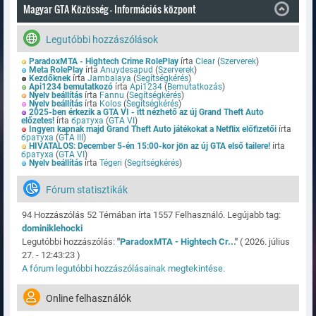
Magyar GTA Közösség - Információs központ
Legutóbbi hozzászólások
ParadoxMTA - Hightech Crime RolePlay
írta
Clear
(
Szerverek
)
Meta RolePlay
írta
Anuydesapud
(
Szerverek
)
Kezdőknek
írta
Jambalaya
(
Segítségkérés
)
Api1234 bemutatkozó
írta
Api1234
(
Bemutatkozás
)
Nyelv beállítás
írta
Fannu
(
Segítségkérés
)
Nyelv beállítás
írta
Kolos
(
Segítségkérés
)
2025-ben érkezik a GTA VI - itt nézhető az új Grand Theft Auto
előzetes!
írta
братуха
(
GTA VI
)
Ingyen kapnak majd Grand Theft Auto játékokat a Netflix előfizetői
írta
братуха
(
GTA III
)
HIVATALOS: December 5-én 15:00-kor jön az új GTA első tailere!
írta
братуха
(
GTA VI
)
Nyelv beállítás
írta
Tégeri
(
Segítségkérés
)
Fórum statisztikák
94 Hozzászólás 52 Témában írta 1557 Felhasználó. Legújabb tag:
dominiklehocki
Legutóbbi hozzászólás:
"
ParadoxMTA - Hightech Cr...
"
( 2026. július
27. - 12:43:23 )
A fórum legutóbbi hozzászólásainak megtekintése.
Online felhasználók