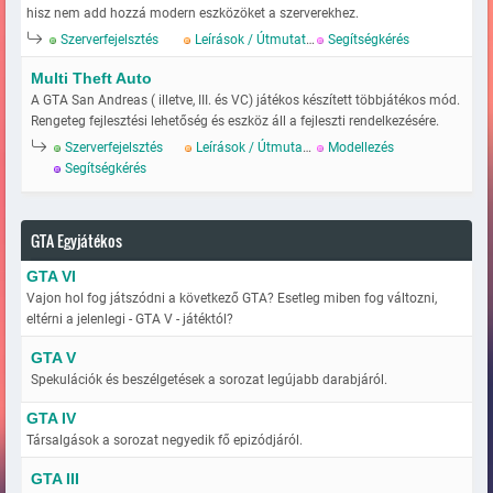
hisz nem add hozzá modern eszközöket a szerverekhez.
Szerverfejelsztés
Leírások / Útmutatok
Segítségkérés
Multi Theft Auto
A GTA San Andreas ( illetve, III. és VC) játékos készített többjátékos mód.
Rengeteg fejlesztési lehetőség és eszköz áll a fejleszti rendelkezésére.
Szerverfejelsztés
Leírások / Útmutatok
Modellezés
Segítségkérés
GTA Egyjátékos
GTA VI
Vajon hol fog játszódni a következő GTA? Esetleg miben fog változni,
eltérni a jelenlegi - GTA V - játéktól?
GTA V
Spekulációk és beszélgetések a sorozat legújabb darabjáról.
GTA IV
Társalgások a sorozat negyedik fő epizódjáról.
GTA III