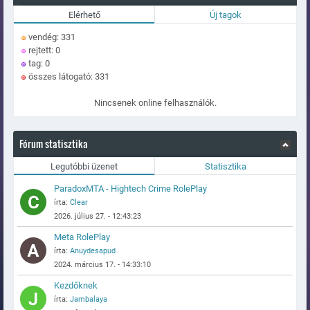
Elérhető
Új tagok
vendég: 331
rejtett: 0
tag: 0
összes látogató: 331
Nincsenek online felhasználók.
Fórum statisztika
Legutóbbi üzenet
Statisztika
ParadoxMTA - Hightech Crime RolePlay
írta:
Clear
2026. július 27. - 12:43:23
Meta RolePlay
írta:
Anuydesapud
2024. március 17. - 14:33:10
Kezdőknek
írta:
Jambalaya