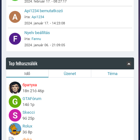
2024. február 17. - 08:27:17
Api1234 bemutatkozó
írta:
Api1234
2024. január 17. - 14:23:08
Nyelv beállítás
írta:
Fannu
2024. január 06. - 21:09:05
Top felhasználók
Idő
Üzenet
Téma
братуха
18n 21ó 46p
GTAFórum
14ó 1p
Skecci
9ó 25p
Rolux
3ó 8p
divkn