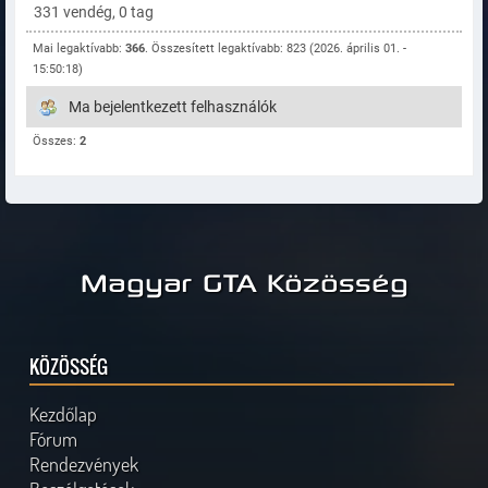
331 vendég, 0 tag
Mai legaktívabb:
366
. Összesített legaktívabb: 823 (2026. április 01. -
15:50:18)
Ma bejelentkezett felhasználók
Összes:
2
Magyar GTA Közösség
KÖZÖSSÉG
Kezdőlap
Fórum
Rendezvények