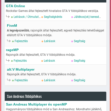
GTA Online
Rockstar Games által fejlesztett hivatalos GTA V többjátékos verziója.
Leírások / Útmutatok
Segítségkérés
Játékos(ok) keresése
FiveM
A legnépszerűbb
, rajongók által fejlesztett, egyedi fejlesztési lehetőséggel
ellátott GTA V többjátékos módja.
Fejlesztés
Leírások
Segítség
rageMP
Rajongók által fejlesztett, GTA V többjátékos módja.
Fejlesztés
Leírások
Segítség
alt:V Multiplayer
Rajongók által fejlesztett, GTA V többjátékos módja.
Fejlesztés
Leírások
Segítség
San Andreas Többjátékos
San Andreas Multiplayer és openMP
Hagyományos többjátékos mód a San Andreashoz. Mondhatni játékhő,