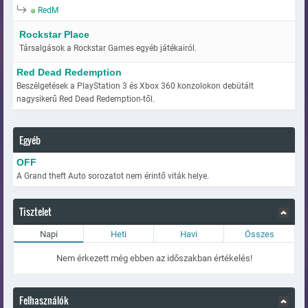
RedM
Rockstar Place
Társalgások a Rockstar Games egyéb játékairól.
Red Dead Redemption
Beszélgetések a PlayStation 3 és Xbox 360 konzolokon debütált
nagysikerű Red Dead Redemption-től.
Egyéb
OFF
A Grand theft Auto sorozatot nem érintő viták helye.
Tisztelet
Napi
Heti
Havi
Összes
Nem érkezett még ebben az időszakban értékelés!
Felhasználók