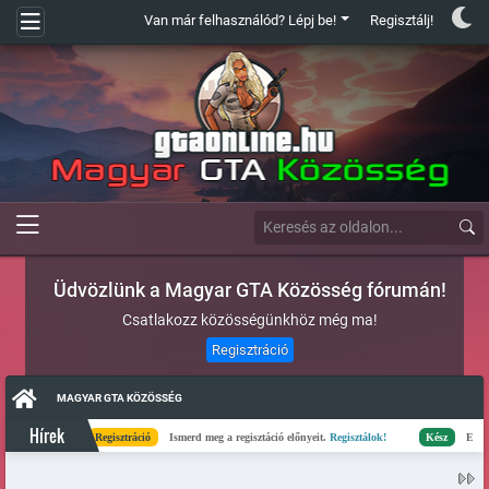
Van már felhasználód? Lépj be!
Regisztálj!
Üdvözlünk a Magyar GTA Közösség fórumán!
Csatlakozz közösségünkhöz még ma!
Regisztráció
MAGYAR GTA KÖZÖSSÉG
Hírek
Regisztráció
Ismerd meg a regisztáció előnyeit.
Regisztálok!
Kész
Elkészült a sz