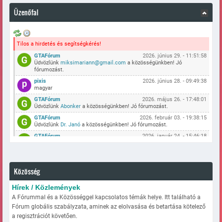
Üzenőfal
Tilos a hirdetés és segítségkérés!
GTAFórum
2026. június 29. - 11:51:58
Üdvözlünk
miksimariann@gmail.com
a közösségünkben! Jó
fórumozást.
pixis
2026. június 28. - 09:49:38
magyar
GTAFórum
2026. május 26. - 17:48:01
Üdvözlünk
Abonker
a közösségünkben! Jó fórumozást.
GTAFórum
2026. február 03. - 19:38:15
Üdvözlünk
Dr. Janó
a közösségünkben! Jó fórumozást.
GTAFórum
2026. január 24. - 15:46:18
Üdvözlünk
vadaszkh-12
a közösségünkben! Jó fórumozást.
GTAFórum
2025. december 09. - 13:30:38
Üdvözlünk
SzekeresMarci
a közösségünkben! Jó fórumozást.
Közösség
GTAFórum
2025. szeptember 26. - 20:19:39
Üdvözlünk
Peti786
a közösségünkben! Jó fórumozást.
Hírek / Közlemények
GTAFórum
2025. augusztus 11. - 05:30:45
A Fórummal és a Közösséggel kapcsolatos témák helye. Itt található a
Üdvözlünk
frici0822
a közösségünkben! Jó fórumozást.
Fórum globális szabályzata, aminek az elolvasása és betartása kötelező
GTAFórum
2025. augusztus 07. - 10:07:38
a regisztrációt követően.
Üdvözlünk
kristof45
a közösségünkben! Jó fórumozást.