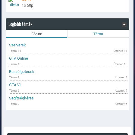
1ó 50p
Legjobb témák
Fórum
Téma
Szerverek
Téma: 11
Üzenet: 11
GTA Online
Téma: 10
Üzenet: 10
Beszélgetések
Téma: 2
Üzenet: 8
GTA VI
Téma: 6
Üzenet: 7
Segítségkérés
Téma: 3
Üzenet: 6