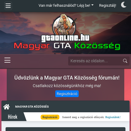
Van már felhasználód? Lépj be!
Regisztálj!
Üdvözlünk a Magyar GTA Közösség fórumán!
Csatlakozz közösségünkhöz még ma!
Regisztráció
MAGYAR GTA KÖZÖSSÉG
Hírek
Regisztráció
Ismerd meg a regisztáció előnyeit.
Regisztálok!
Kés