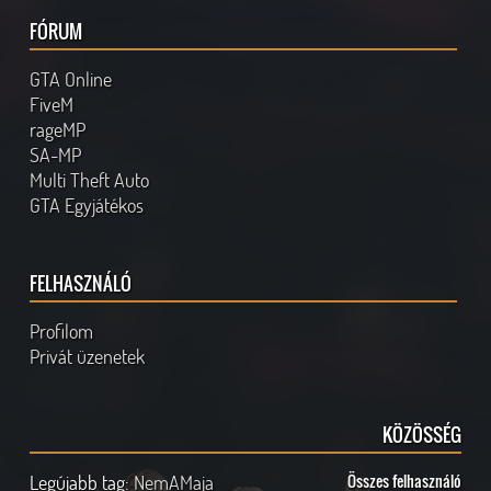
FÓRUM
GTA Online
FiveM
rageMP
SA-MP
Multi Theft Auto
GTA Egyjátékos
FELHASZNÁLÓ
Profilom
Privát üzenetek
KÖZÖSSÉG
Legújabb tag:
NemAMaja
Összes felhasználó