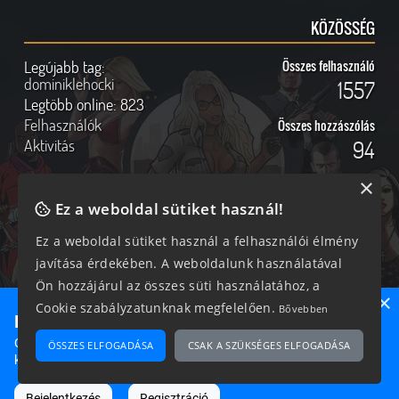
KÖZÖSSÉG
Legújabb tag:
Összes felhasználó
dominiklehocki
1557
Legtöbb online:
823
Felhasználók
Összes hozzászólás
Aktivitás
94
×
Ez a weboldal sütiket használ!
Online felhasználók
Kövess Minket!
Ez a weboldal sütiket használ a felhasználói élmény
javítása érdekében. A weboldalunk használatával
292 vendég, 0 tag
Ön hozzájárul az összes süti használatához, a
×
Cookie szabályzatunknak megfelelően.
Bővebben
Ne maradj le semmiről!
Csatlakozz most hozzánk, hogy megtudd, milyen egy igazi
ÖSSZES ELFOGADÁSA
CSAK A SZÜKSÉGES ELFOGADÁSA
2026 © Magyar GTA Közösség
közösséghez tartozni!
A weboldalon található anyagok kizárólag a GTAOnline.hu
hozzájárulásával és a forrás megjelölésével használhatóak fel.
Bejelentkezés
Regisztráció