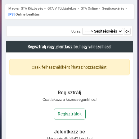
Magyar GTA Közösség
»
GTA V Többjátékos
»
GTA Online
»
Segítségkérés
»
[PS]
 Online beállitás
Ugrás:
Regisztrálj vagy jelentkezz be, hogy válaszolhass!
Csak felhasználóként írhatsz hozzászólást.
Regisztrálj
Csatlakozz a közésségünkhöz!
Regisztrálok
Jelentkezz be
Már regiszttráltál? Lépj be!