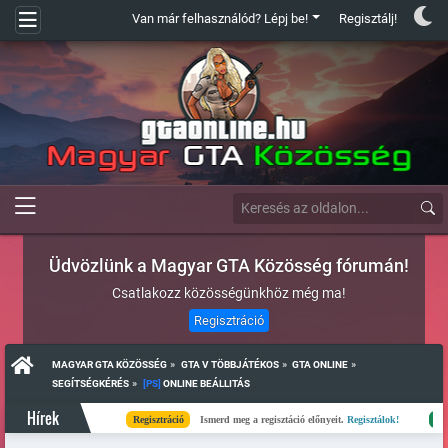
Van már felhasználód? Lépj be!
Regisztálj!
Üdvözlünk a Magyar GTA Közösség fórumán!
Csatlakozz közösségünkhöz még ma!
Regisztráció
»
»
»
MAGYAR GTA KÖZÖSSÉG
GTA V TÖBBJÁTÉKOS
GTA ONLINE
»
SEGÍTSÉGKÉRÉS
[PS]
 ONLINE BEÁLLITÁS
Hírek
Regisztráció
Ismerd meg a regisztáció előnyeit.
Regisztálok!
Kész