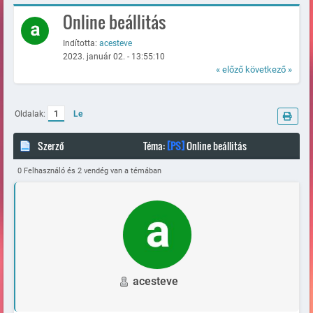
Online beállitás
Indította:
acesteve
2023. január 02. - 13:55:10
« előző
következő »
Oldalak:
1
Le
Szerző
Téma:
[PS]
Online beállitás
(Megtekintve 59149 alkalommal)
0 Felhasználó és 2 vendég van a témában
acesteve