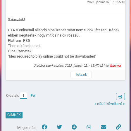
2023. január 02. - 13:55:10
Sziasztok!
GTA V onlinenál állandó hibaüzenet miatt nem tudok játszani. Kérlek
ebben segítsetek hogy mit csinálok rosszul.
Platform PS5
Thome kábeles net.
Hiba üzenetek:
"files required to play online could not be downloaded"
Utoljára szerkesztve: 2023. január 02. - 15:47:42 írta
братуха
Tetszik
Naplózva
Oldalak:
1
Fel
« előző
következő »
CÍMKÉK
Megosztás: