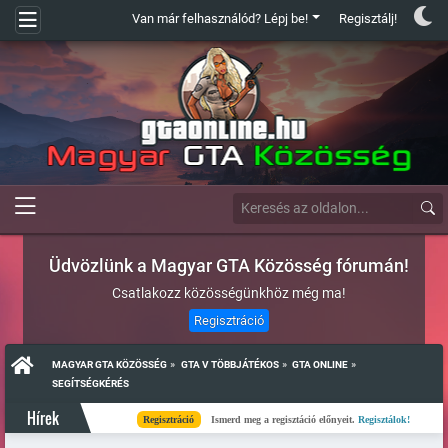
Van már felhasználód? Lépj be!
Regisztálj!
Üdvözlünk a Magyar GTA Közösség fórumán!
Csatlakozz közösségünkhöz még ma!
Regisztráció
»
»
»
MAGYAR GTA KÖZÖSSÉG
GTA V TÖBBJÁTÉKOS
GTA ONLINE
SEGÍTSÉGKÉRÉS
Hírek
Regisztráció
Ismerd meg a regisztáció előnyeit.
Regisztálok!
Kész