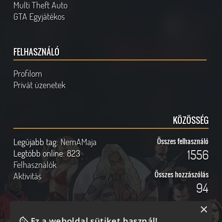
Multi Theft Auto
GTA Egyjátékos
FELHASZNÁLÓ
Profilom
Privát üzenetek
KÖZÖSSÉG
Legújabb tag:
NemAMaja
Összes felhasználó
1556
Legtöbb online:
823
Felhasználók
Összes hozzászólás
Aktivitás
94
×
Ez a weboldal sütiket használ!