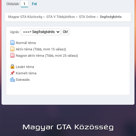
Oldalak:
1
Fel
Magyar GTA Közösség
»
GTA V Többjátékos
»
GTA Online
»
Segítségkérés
Ugrás:
Normál téma
Aktív téma (Több, mint 15 válasz)
Nagyon aktív téma (Több, mint 25 válasz)
Lezárt téma
Kiemelt téma
Szavazás
Magyar GTA Közösség