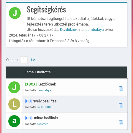
Segítségkérés
Itt kérhetsz segítséget ha elakadtál a játékkal, vagy a
fejlesztés terén ütköztél problémába.
Utolsó hozzászólás:
Kezdőknek
írta:
Jambalaya
ekkor:
2024. február 17. - 08:27:17
Látogatók a fórumban: 0 Felhasználó és 8 vendég
Oldalak:
1
Le
Téma
/
Indította
Kezdőknek
[XBOX]
Indította
Jambalaya
Nyelv beállítás
[PS]
Indította
LeDo8000
Online beállitás
[PS]
Indította
acesteve