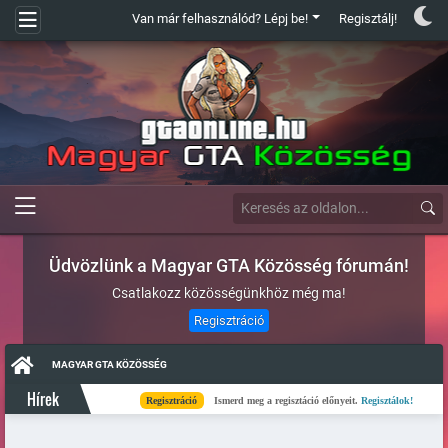
Van már felhasználód? Lépj be!
Regisztálj!
Üdvözlünk a Magyar GTA Közösség fórumán!
Csatlakozz közösségünkhöz még ma!
Regisztráció
MAGYAR GTA KÖZÖSSÉG
Hírek
Regisztráció
Ismerd meg a regisztáció előnyeit.
Regisztálok!
Kés