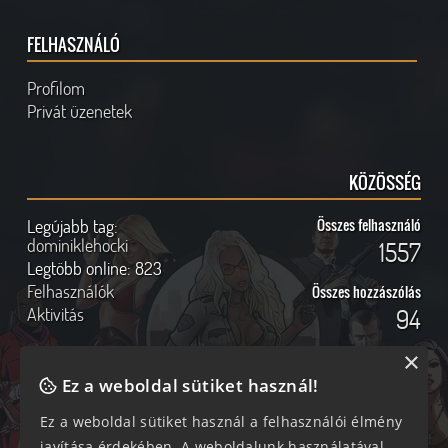
FELHASZNÁLÓ
Profilom
Privát üzenetek
KÖZÖSSÉG
Legújabb tag:
Összes felhasználó
dominiklehocki
1557
Legtöbb online:
823
Felhasználók
Összes hozzászólás
Aktivitás
94
×
Ez a weboldal sütiket használ!
Online felhasználók
Kövess Minket!
Ez a weboldal sütiket használ a felhasználói élmény
javítása érdekében. A weboldalunk használatával