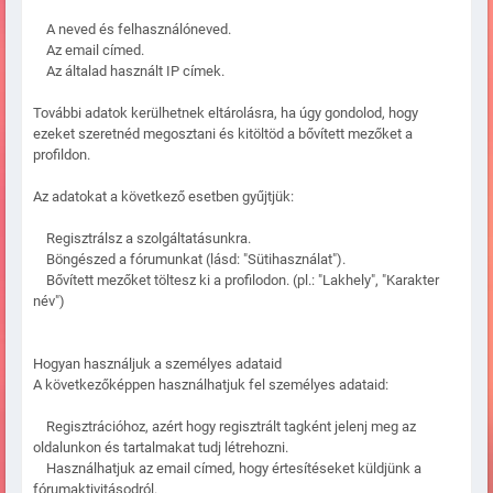
A neved és felhasználóneved.
Az email címed.
Az általad használt IP címek.
További adatok kerülhetnek eltárolásra, ha úgy gondolod, hogy
ezeket szeretnéd megosztani és kitöltöd a bővített mezőket a
profildon.
Az adatokat a következő esetben gyűjtjük:
Regisztrálsz a szolgáltatásunkra.
Böngészed a fórumunkat (lásd: "Sütihasználat").
Bővített mezőket töltesz ki a profilodon. (pl.: "Lakhely", "Karakter
név")
Hogyan használjuk a személyes adataid
A következőképpen használhatjuk fel személyes adataid:
Regisztrációhoz, azért hogy regisztrált tagként jelenj meg az
oldalunkon és tartalmakat tudj létrehozni.
Használhatjuk az email címed, hogy értesítéseket küldjünk a
fórumaktivitásodról.