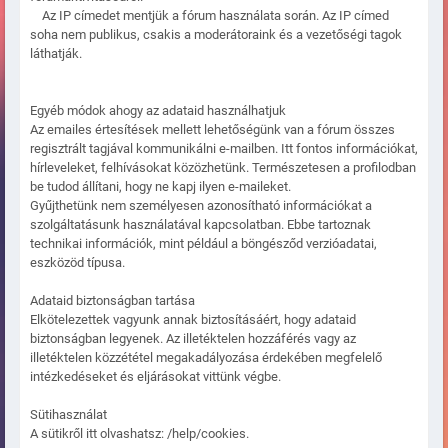
Az IP címedet mentjük a fórum használata során. Az IP címed
soha nem publikus, csakis a moderátoraink és a vezetőségi tagok
láthatják.
Egyéb módok ahogy az adataid használhatjuk
Az emailes értesítések mellett lehetőségünk van a fórum összes
regisztrált tagjával kommunikálni e-mailben. Itt fontos információkat,
hírleveleket, felhívásokat közözhetünk. Természetesen a profilodban
be tudod állítani, hogy ne kapj ilyen e-maileket.
Gyűjthetünk nem személyesen azonosítható információkat a
szolgáltatásunk használatával kapcsolatban. Ebbe tartoznak
technikai információk, mint például a böngésződ verzióadatai,
eszközöd típusa.
Adataid biztonságban tartása
Elkötelezettek vagyunk annak biztosításáért, hogy adataid
biztonságban legyenek. Az illetéktelen hozzáférés vagy az
illetéktelen közzététel megakadályozása érdekében megfelelő
intézkedéseket és eljárásokat vittünk végbe.
Sütihasználat
A sütikről itt olvashatsz: /help/cookies.