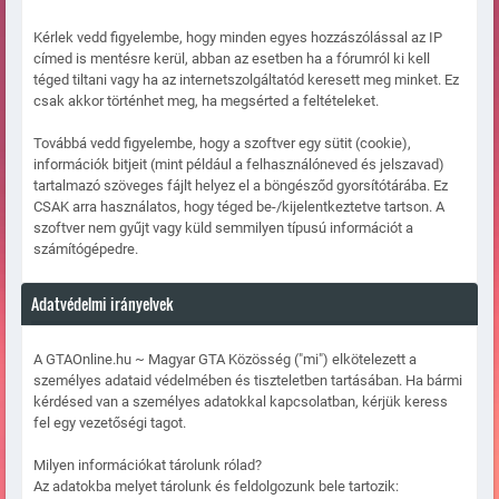
Kérlek vedd figyelembe, hogy minden egyes hozzászólással az IP
címed is mentésre kerül, abban az esetben ha a fórumról ki kell
téged tiltani vagy ha az internetszolgáltatód keresett meg minket. Ez
csak akkor történhet meg, ha megsérted a feltételeket.
Továbbá vedd figyelembe, hogy a szoftver egy sütit (cookie),
információk bitjeit (mint például a felhasználóneved és jelszavad)
tartalmazó szöveges fájlt helyez el a böngésződ gyorsítótárába. Ez
CSAK arra használatos, hogy téged be-/kijelentkeztetve tartson. A
szoftver nem gyűjt vagy küld semmilyen típusú információt a
számítógépedre.
Adatvédelmi irányelvek
A GTAOnline.hu ~ Magyar GTA Közösség ("mi") elkötelezett a
személyes adataid védelmében és tiszteletben tartásában. Ha bármi
kérdésed van a személyes adatokkal kapcsolatban, kérjük keress
fel egy vezetőségi tagot.
Milyen információkat tárolunk rólad?
Az adatokba melyet tárolunk és feldolgozunk bele tartozik: