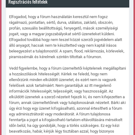
Regisztrációs feltételek
Elfogadod, hogy a fórum használatán keresztül nem fogsz
rágalmazó, pontatlan, sértő, durva, utálatos, zaklató, obszcén,
profán, szexuális beállítottságú, fenyegető, mások személyiségi
jogait, vagy a magyar jogszabályokat sértő üzeneteket küldeni.
Elfogadod továbbá hogy nem teszel közzé szerzői jogvédelem alatt
álló anyagot, hacsak nem te készítetted vagy nem kaptál írásos
beleegyezést a tulajdonostól. A spam, flood, reklámozás, körlevelek,
piramissémák és kérelmek szintén tiltottak a fórumon.
Vedd figyelembe, hogy a fórum üzemeltetői képtelenek megállapítani
a hozzászólások hitelességét. Kérlek ne feledd, hogy nem
ellenőrzünk minden elküldött üzenetet, és ezért nem is vagyunk
felelősek azok tartalmáért. Nem garantáljuk az itt megjelenő
információk hitelességét, teljességét, vagy hasznosságát. Az
elküldött üzenetek a szerző nézeteit fejezik ki, és nem kifejezetten a
fórum, annak üzemeltetőinek vagy tulajdonosának nézeteit. Bárki aki
úgy érzi hogy egy üzenet kifogásalható, azonnal értesítheti a fórum
egy adminisztrátorát vagy moderátorát. A fórum tulajdonosa
fenntartja a jogot a kifogásolható tartalom eltávolítására mérsékelt
időn belül, ha úgy gondolják, hogy a törlés szükséges. Ez egy kézi
beavatkozás, habár, kérjük légy tisztában azzal, hogy bizonyos