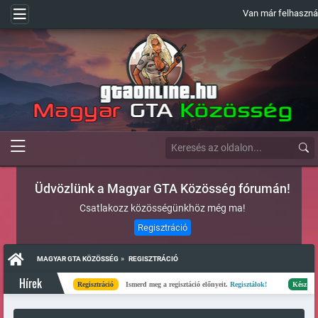
Van már felhasznál
Üdvözlünk a Magyar GTA Közösség fórumán!
Csatlakozz közösségünkhöz még ma!
Regisztráció
»
MAGYAR GTA KÖZÖSSÉG
REGISZTRÁCIÓ
Hírek
Regisztráció
Ismerd meg a regisztáció előnyeit.
Regisztálok!
Kész
Elkészült 