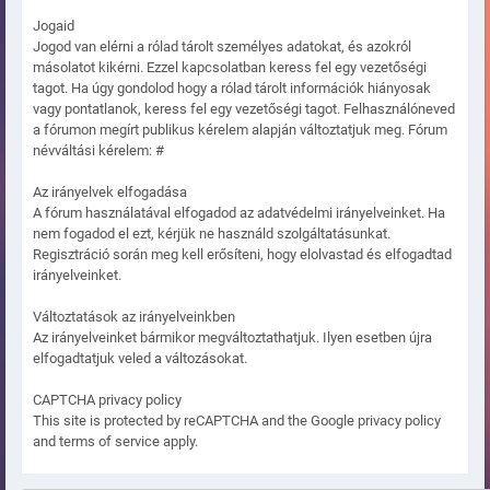
Jogaid
Jogod van elérni a rólad tárolt személyes adatokat, és azokról
másolatot kikérni. Ezzel kapcsolatban keress fel egy vezetőségi
tagot. Ha úgy gondolod hogy a rólad tárolt információk hiányosak
vagy pontatlanok, keress fel egy vezetőségi tagot. Felhasználóneved
a fórumon megírt publikus kérelem alapján változtatjuk meg. Fórum
névváltási kérelem: #
Az irányelvek elfogadása
A fórum használatával elfogadod az adatvédelmi irányelveinket. Ha
nem fogadod el ezt, kérjük ne használd szolgáltatásunkat.
Regisztráció során meg kell erősíteni, hogy elolvastad és elfogadtad
irányelveinket.
Változtatások az irányelveinkben
Az irányelveinket bármikor megváltoztathatjuk. Ilyen esetben újra
elfogadtatjuk veled a változásokat.
CAPTCHA privacy policy
This site is protected by reCAPTCHA and the Google privacy policy
and terms of service apply.