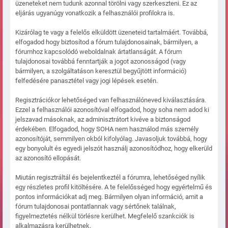
üzeneteket nem tudunk azonnal törölni vagy szerkeszteni. Ez az
eljárás ugyanúgy vonatkozik a felhasználói profilokra is.
Kizárólag te vagy a felelős elküldött üzeneteid tartalmáért. Továbbá,
elfogadod hogy biztosítod a fórum tulajdonosainak, bármilyen, a
fórumhoz kapcsolódó weboldalnak ártatlanságát. A fórum
tulajdonosai továbbá fenntartják a jogot azonosságod (vagy
bármilyen, a szolgáltatáson keresztül begyűjtött információ)
felfedésére panasztétel vagy jogi lépések esetén.
Regisztrációkor lehetőséged van felhasználóneved kiválasztására.
Ezzel a felhasználói azonosítóval elfogadod, hogy soha nem adod ki
jelszavad másoknak, az adminisztrátort kivéve a biztonságod
érdekében. Elfogadod, hogy SOHA nem használod más személy
azonosítóját, semmilyen okból kifolyólag. Javasoljuk továbbá, hogy
egy bonyolult és egyedi jelszót használj azonosítódhoz, hogy elkerüld
az azonosító ellopását.
Miután regisztráltál és bejelentkeztél a fórumra, lehetőséged nyílik
egy részletes profil kitöltésére. A te felelősséged hogy egyértelmű és
pontos információkat adj meg. Bármilyen olyan információ, amit a
fórum tulajdonosai pontatlannak vagy sértőnek találnak,
figyelmeztetés nélkül törlésre kerülhet. Megfelelő szankciók is
alkalmazásra kerülhetnek.