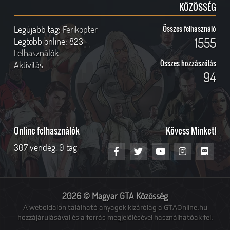
KÖZÖSSÉG
Legújabb tag:
Ferikopter
Összes felhasználó
1555
Legtöbb online:
823
Felhasználók
Összes hozzászólás
Aktivitás
94
Online felhasználók
Kövess Minket!
307 vendég, 0 tag
2026 © Magyar GTA Közösség
A weboldalon található anyagok kizárólag a GTAOnline.hu
hozzájárulásával és a forrás megjelölésével használhatóak fel.