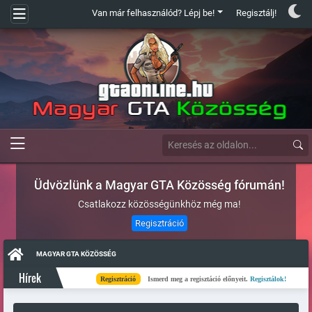
Van már felhasználód? Lépj be!
Regisztálj!
Üdvözlünk a Magyar GTA Közösség fórumán!
Csatlakozz közösségünkhöz még ma!
Regisztráció
MAGYAR GTA KÖZÖSSÉG
Hírek
Regisztráció
Ismerd meg a regisztáció előnyeit.
Regisztálok!
Kés