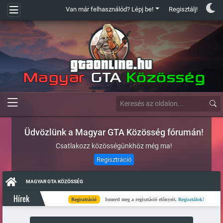
Van már felhasználód? Lépj be!
Regisztálj!
Üdvözlünk a Magyar GTA Közösség fórumán!
Csatlakozz közösségünkhöz még ma!
Regisztráció
MAGYAR GTA KÖZÖSSÉG
Hírek
Regisztráció
Ismerd meg a regisztáció előnyeit.
Regisztálok!
Kész