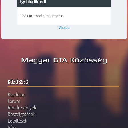
Egy hiba történt!
The FAQ mod is not enable.
Vissza
Magyar GTA Közösség
KÖZÖSSÉG
Kezdőlap
Fórum
Rendezvények
Beszélgetések
Letöltések
Wiki