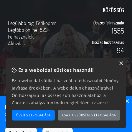
KÖZÖSSÉG
Legújabb tag:
Ferikopter
Összes felhasználó
1555
Legtöbb online:
823
Felhasználók
Összes hozzászólás
Aktivitás
94
×
Ez a weboldal sütiket használ!
Online felhasználók
Kövess Minket!
Ez a weboldal sütiket használ a felhasználói élmény
javítása érdekében. A weboldalunk használatával
399 vendég, 0 tag
Ön hozzájárul az összes süti használatához, a
×
Cookie szabályzatunknak megfelelően.
Bővebben
Ne maradj le semmiről!
Csatlakozz most hozzánk, hogy megtudd, milyen egy igazi
ÖSSZES ELFOGADÁSA
CSAK A SZÜKSÉGES ELFOGADÁSA
2026 © Magyar GTA Közösség
közösséghez tartozni!
A weboldalon található anyagok kizárólag a GTAOnline.hu
hozzájárulásával és a forrás megjelölésével használhatóak fel.