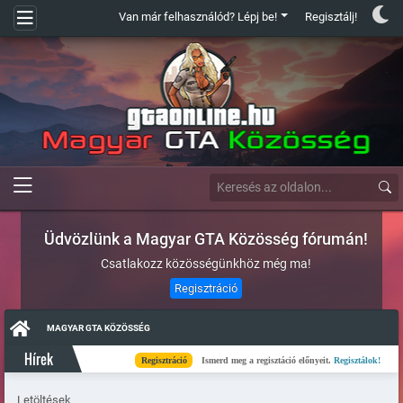
Van már felhasználód? Lépj be!
Regisztálj!
Üdvözlünk a Magyar GTA Közösség fórumán!
Csatlakozz közösségünkhöz még ma!
Regisztráció
MAGYAR GTA KÖZÖSSÉG
Hírek
Regisztráció
Ismerd meg a regisztáció előnyeit.
Regisztálok!
K
Letöltések