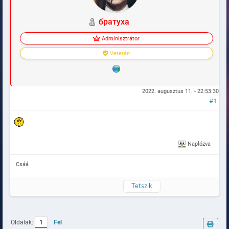
братуха
Adminisztrátor
Veterán
2022. augusztus 11. - 22:53:30
#1
Naplózva
Csáá
Tetszik
Oldalak:
1
Fel