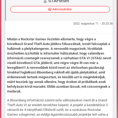
GTAFórum
Adminisztrátor
2022. augusztus 11. - 20:23:26
Miután a Rockstar Games őszintén elismerte, hogy végre a
következő Grand Theft Auto játékra fókuszálnak, ismét felcsaptak a
hullámok a pletykatengeren. A nevesebb magazinok, híroldalak
érezhetően izzították is informátor hálózatukat, hogy valamilyen
információ csemegét szerezzenek a várhatóan GTA VI (GTA6) nevet
viselő következő GTA játékról, ami végre-végre itt van már a
levegőben!!! A nevesebbek közül most az elsősorban gazdasági
hírekkel foglalkozó Bloomberg rukkolt elő újabb pletykákkal, amit
érdemesnek tartunk megosztani, és később azt is megindokoljuk,
miért teszünk így annak ellenére, hogy éveken át próbáltunk ezek
befolyásán kívül maradni. Előbb azonban lássuk, mit csicseregnek a
madarak.
A Bloomberg információi szerint erős változásokon ment át a Grand
Theft Auto VI az eredeti tervekhez képest. A projekt a kezdetekkor 3
városról és 4 irányítható főhősről szólt, és a szokásos Rockstar
Games szlogennel,
az eddigi legambiciózusabb projektje lett volna a