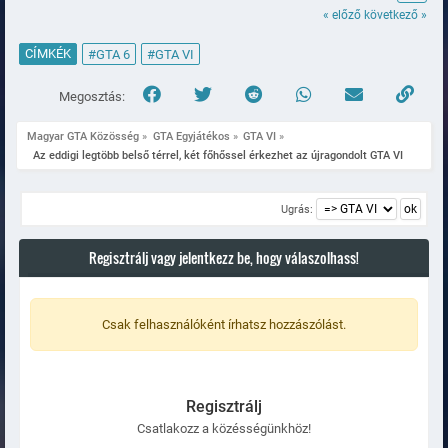
« előző
következő »
CÍMKÉK
#GTA 6
#GTA VI
Megosztás:
Magyar GTA Közösség
»
GTA Egyjátékos
»
GTA VI
»
  Az eddigi legtöbb belső térrel, két főhőssel érkezhet az újragondolt GTA VI
Ugrás:
Regisztrálj vagy jelentkezz be, hogy válaszolhass!
Csak felhasználóként írhatsz hozzászólást.
Regisztrálj
Csatlakozz a közésségünkhöz!