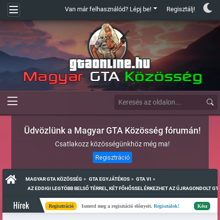
Van már felhasználód? Lépj be!
Regisztálj!
Üdvözlünk a Magyar GTA Közösség fórumán!
Csatlakozz közösségünkhöz még ma!
Regisztráció
»
»
»
MAGYAR GTA KÖZÖSSÉG
GTA EGYJÁTÉKOS
GTA VI
  AZ EDDIGI LEGTÖBB BELSŐ TÉRREL, KÉT FŐHŐSSEL ÉRKEZHET AZ ÚJRAGONDOLT GTA
Hírek
Regisztráció
Ismerd meg a regisztáció előnyeit.
Regisztálok!
Kész
Elkészült 