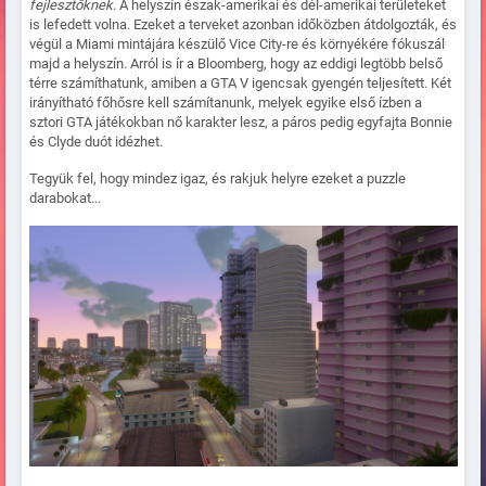
fejlesztőknek
. A helyszín észak-amerikai és dél-amerikai területeket
is lefedett volna. Ezeket a terveket azonban időközben átdolgozták, és
végül a Miami mintájára készülő Vice City-re és környékére fókuszál
majd a helyszín. Arról is ír a Bloomberg, hogy az eddigi legtöbb belső
térre számíthatunk, amiben a GTA V igencsak gyengén teljesített. Két
irányítható főhősre kell számítanunk, melyek egyike első ízben a
sztori GTA játékokban nő karakter lesz, a páros pedig egyfajta Bonnie
és Clyde duót idézhet.
Tegyük fel, hogy mindez igaz, és rakjuk helyre ezeket a puzzle
darabokat...