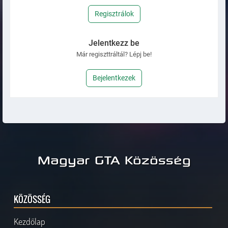
Regisztrálok
Jelentkezz be
Már regiszttráltál? Lépj be!
Bejelentkezek
Magyar GTA Közösség
KÖZÖSSÉG
Kezdőlap