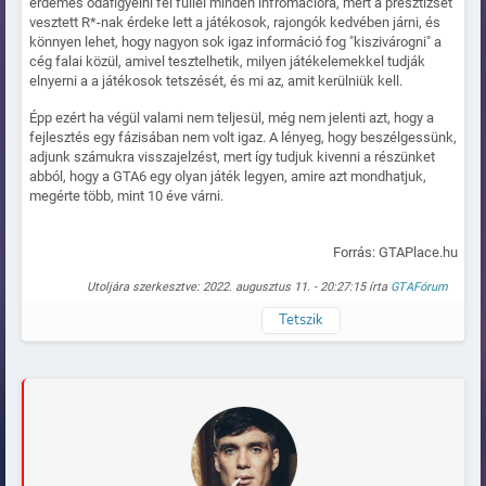
érdemes odafigyelni fél füllel minden infromációra, mert a presztízsét
vesztett R*-nak érdeke lett a játékosok, rajongók kedvében járni, és
könnyen lehet, hogy nagyon sok igaz információ fog "kiszivárogni" a
cég falai közül, amivel tesztelhetik, milyen játékelemekkel tudják
elnyerni a a játékosok tetszését, és mi az, amit kerülniük kell.
Épp ezért ha végül valami nem teljesül, még nem jelenti azt, hogy a
fejlesztés egy fázisában nem volt igaz. A lényeg, hogy beszélgessünk,
adjunk számukra visszajelzést, mert így tudjuk kivenni a részünket
abból, hogy a GTA6 egy olyan játék legyen, amire azt mondhatjuk,
megérte több, mint 10 éve várni.
Forrás: GTAPlace.hu
Utoljára szerkesztve: 2022. augusztus 11. - 20:27:15 írta
GTAFórum
Tetszik
Naplózva