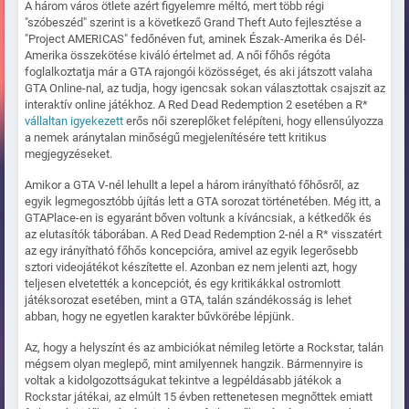
A három város ötlete azért figyelemre méltó, mert több régi
"szóbeszéd" szerint is a következő Grand Theft Auto fejlesztése a
"Project AMERICAS" fedőnéven fut, aminek Észak-Amerika és Dél-
Amerika összekötése kiváló értelmet ad. A női főhős régóta
foglalkoztatja már a GTA rajongói közösséget, és aki játszott valaha
GTA Online-nal, az tudja, hogy igencsak sokan választottak csajszit az
interaktív online játékhoz. A Red Dead Redemption 2 esetében a R*
vállaltan igyekezett
erős női szereplőket felépíteni, hogy ellensúlyozza
a nemek aránytalan minőségű megjelenítésére tett kritikus
megjegyzéseket.
Amikor a GTA V-nél lehullt a lepel a három irányítható főhősről, az
egyik legmegosztóbb újítás lett a GTA sorozat történetében. Még itt, a
GTAPlace-en is egyaránt bőven voltunk a kíváncsiak, a kétkedők és
az elutasítók táborában. A Red Dead Redemption 2-nél a R* visszatért
az egy irányítható főhős koncepcióra, amivel az egyik legerősebb
sztori videojátékot készítette el. Azonban ez nem jelenti azt, hogy
teljesen elvetették a koncepciót, és egy kritikákkal ostromlott
játéksorozat esetében, mint a GTA, talán szándékosság is lehet
abban, hogy ne egyetlen karakter bűvkörébe lépjünk.
Az, hogy a helyszínt és az ambiciókat némileg letörte a Rockstar, talán
mégsem olyan meglepő, mint amilyennek hangzik. Bármennyire is
voltak a kidolgozottságukat tekintve a legpéldásabb játékok a
Rockstar játékai, az elmúlt 15 évben rettenetesen megnőttek emiatt