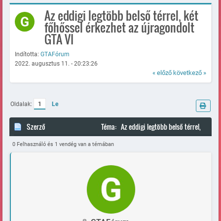
Az eddigi legtöbb belső térrel, két
főhőssel érkezhet az újragondolt
GTA VI
Indította:
GTAFórum
2022. augusztus 11. - 20:23:26
« előző
következő »
Oldalak:
1
Le
Szerző
Téma: Az eddigi legtöbb belső térrel,
két főhőssel érkezhet az újragondolt GTA VI (Megtekintve 84537
0 Felhasználó és 1 vendég van a témában
alkalommal)