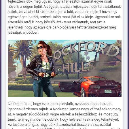
fejlesztési idők még úgy is, hogy a fejlesztők számát egyre csak
növelik a cégen belül. A végeláthatatlan fejlesztési idők tarthatatlanok
lettek, és valahol ki kell pukkadjon a lufit, valahol meg kell húzni egy
egészséges határt, aminek talán most jött el az ideje. Ugyanakkor sok
értesülés arról ír, hogy bővülő játékteret várhatunk, ami azt is
jelentheti, hogy az egyelőre parkolópályára tett területrészeket még
láthatjuk a jövőben.
Ne felejtsük el, hogy ezek csak pletykák, azonban elgondolkodni
igencsak érdemes rajtuk. A Rockstar Games nagy változásokon megy
át. A negatív zúgolódások végre elértek a fejlesztőkhöz, és most úgy
tűnik, tényleg mindent eldobtak, hogy helyreállítsák a cég tekintélyét.
Az továbbra is igaz, hogy bárki hazudozhat össze-vissza, ezúttal