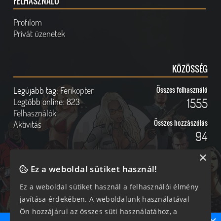
FELHASZNÁLÓ
Profilom
Privát üzenetek
KÖZÖSSÉG
Legújabb tag:
Ferikopter
Összes felhasználó
1555
Legtöbb online:
823
Felhasználók
Összes hozzászólás
Aktivitás
94
×
Ez a weboldal sütiket használ!
Online felhasználók
Kövess Minket!
Ez a weboldal sütiket használ a felhasználói élmény
javítása érdekében. A weboldalunk használatával
181 vendég, 0 tag
Ön hozzájárul az összes süti használatához, a