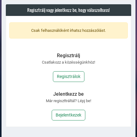
Regisztrálj vagy jelentkezz be, hogy válaszolhass!
Csak felhasználóként írhatsz hozzászólást.
Regisztrálj
Csatlakozz a közésségünkhöz!
Regisztrálok
Jelentkezz be
Már regiszttráltál? Lépj be!
Bejelentkezek