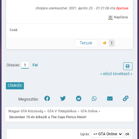
Utoljára szerkesztve: 2021. április 23. - 01:21:06 írta
братуха
Naplózva
Csáá
Tetszik
1
Oldalak:
1
Fel
« előző
következő »
CÍMKÉK
Megosztás:
Magyar GTA Közösség
»
GTA V Többjátékos
»
GTA Online
»
 December 15-én érkezik a The Cayo Perico Heist!
Ugrás: