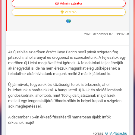
Adminisztrátor
Veterán
2020. december 07. - 19:07:58
Az új rablás az erősen őrzött Cayo Perico nevű privát szigeten fog
játszódni, ahol aranyat és drogpénzt is szerezhetünk. A fejlesztők egy
merőben új Heist megközelítést ígérnek. A feladatokat teljesíthetjük
akár egyedül is, de ha nem érezzük magunkat elég ütőképesnek a
feladathoz akár hívhatunk magunk mellé 3 másik játékost is.
Új járművek, fegyverek és közösségi terek is érkeznek, ahol
bulizhatunk a barátainkkal. A hangulatról új DJ-k és rádióállomások
gondoskodnak, ahol több, mint 100 új dalt játszanak majd. Ezek
mellett egy tengeralattjáró főhadiszállás is helyet kapott a szigeten
sok meglepetéssel.
A december 15-én érkező frissítésről hamarosan újabb infók
érkeznek majd!
Forrás:
GTAPlace.hu