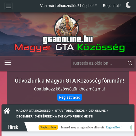
Van már felhasználód? Lépj be!
Regisztálj!
Üdvözlünk a Magyar GTA Közösség fórumán!
Csatlakozz közösségünkhöz még ma!
Regisztráció
»
»
»
MAGYAR GTA KÖZÖSSÉG
GTA V TÖBBJÁTÉKOS
GTA ONLINE
 DECEMBER 15-ÉN ÉRKEZIK A THE CAYO PERICO HEIST!
Hírek
Regisztráció
Ismerd meg a regisztáció előnyeit.
Regisztálok!
Kész