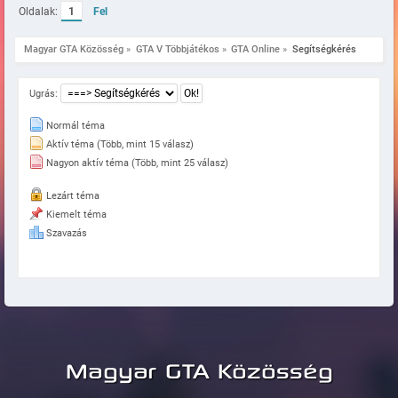
Oldalak:
1
Fel
Magyar GTA Közösség
»
GTA V Többjátékos
»
GTA Online
»
Segítségkérés
Ugrás:
Normál téma
Aktív téma (Több, mint 15 válasz)
Nagyon aktív téma (Több, mint 25 válasz)
Lezárt téma
Kiemelt téma
Szavazás
Magyar GTA Közösség