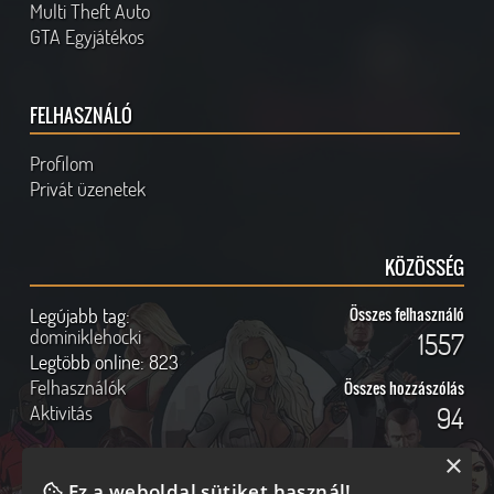
Multi Theft Auto
GTA Egyjátékos
FELHASZNÁLÓ
Profilom
Privát üzenetek
KÖZÖSSÉG
Legújabb tag:
Összes felhasználó
dominiklehocki
1557
Legtöbb online:
823
Felhasználók
Összes hozzászólás
Aktivitás
94
×
Ez a weboldal sütiket használ!