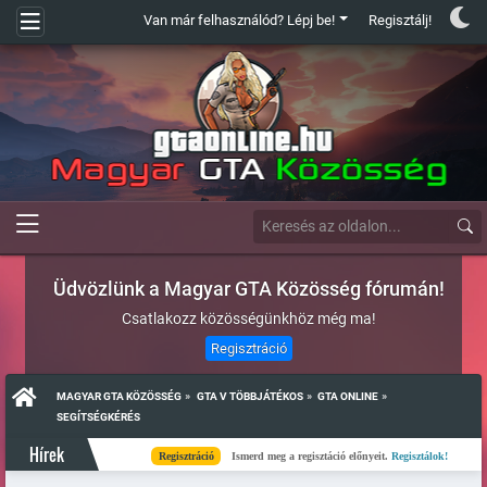
Van már felhasználód? Lépj be!
Regisztálj!
Üdvözlünk a Magyar GTA Közösség fórumán!
Csatlakozz közösségünkhöz még ma!
Regisztráció
»
»
»
MAGYAR GTA KÖZÖSSÉG
GTA V TÖBBJÁTÉKOS
GTA ONLINE
SEGÍTSÉGKÉRÉS
Hírek
Regisztráció
Ismerd meg a regisztáció előnyeit.
Regisztálok!
Kés