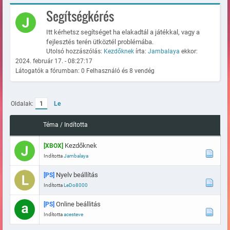
Segítségkérés
Itt kérhetsz segítséget ha elakadtál a játékkal, vagy a
fejlesztés terén ütköztél problémába.
Utolsó hozzászólás:
Kezdőknek
írta:
Jambalaya
ekkor:
2024. február 17. - 08:27:17
Látogatók a fórumban: 0 Felhasználó és 8 vendég
Oldalak:
1
Le
Téma
/
Indította
Kezdőknek
[XBOX]
Indította
Jambalaya
Nyelv beállítás
[PS]
Indította
LeDo8000
Online beállitás
[PS]
Indította
acesteve