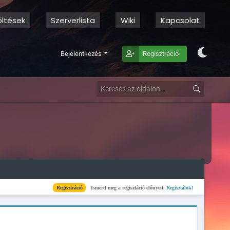
öltések
Szerverlista
Wiki
Kapcsolat
Bejelentkezés
Regisztráció
Regisztráció
Ismerd meg a regisztáció előnyeit.
Regisztálok!
Kész
Elkészült a