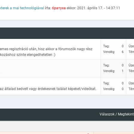
kterek a mai technológiával
írta:
братуха
ekkor: 2021. április 17. - 14:37:11
Tag:
0
Üze
mes regisztráció után, hisz akkor a fórumozók nagy rész
Vendég:
6
Té
kozáshoz szinte elengedhetetlen :)
Tag:
0
Üze
.
Vendég:
1
Té
Tag:
0
Üze
 általad kedvelt vagy érdekesnek találat képeket/videókat.
Vendég:
0
Té
Válaszok
/
Megtekin