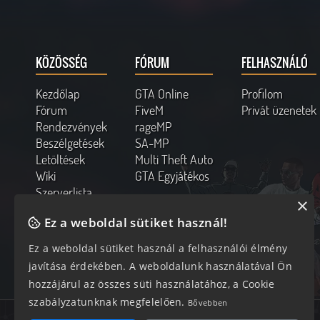
KÖZÖSSÉG
FÓRUM
FELHASZNÁLÓ
Kezdőlap
GTA Online
Profilom
Fórum
FiveM
Privát üzenetek
Rendezvények
rageMP
Beszélgetések
SA-MP
Letöltések
Multi Theft Auto
Wiki
GTA Egyjátékos
Szerverlista
×
Kapcsolat
Ez a weboldal sütiket használ!
Online felhasználók
Ez a weboldal sütiket használ a felhasználói élmény
355 vendég, 0 tag
javítása érdekében. A weboldalunk használatával Ön
hozzájárul az összes süti használatához, a Cookie
szabályzatunknak megfelelően.
Bővebben
Az oldal 0.231 másodperc alatt készült el 32 lekéréssel.