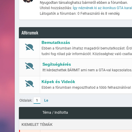
Nyugodtan társaloghatsz bármiről ebben a fórumban.
Utolsó hozzászólás:
Így néznének ki az ikonikus GTA kara
Látogatók a fórumban: 0 Felhasználó és 8 vendég
Alfórumok
Bemutatkozás
Ebben a fórumban írhatsz magadról bemutatkozást. Érde
tudni fog rólad pár információt. Közösséghez való csatla
Segítségkérés
Itt kérdezhettek BÁRMIT ami nem a GTA-val kapcsolatos
Képek és Videók
Ebben a fórumban megoszthatod a több felhasználóval az
Oldalak:
1
Le
Téma
/
Indította
KIEMELET TÉMÁK