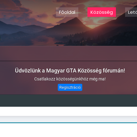
Főoldal
Közösség
Let
Üdvözlünk a Magyar GTA Közösség fórumán!
Csatlakozz közösségünkhöz még ma!
Regisztráció