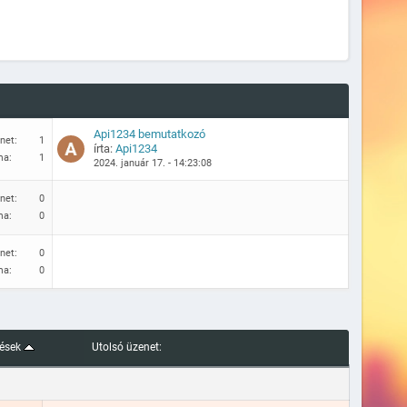
Api1234 bemutatkozó
net:
1
írta:
Api1234
ma:
1
2024. január 17. - 14:23:08
net:
0
ma:
0
net:
0
ma:
0
tések
Utolsó üzenet: