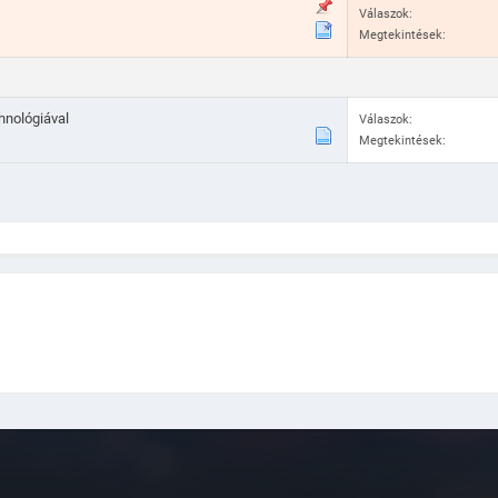
Válaszok:
Megtekintések:
hnológiával
Válaszok:
Megtekintések: