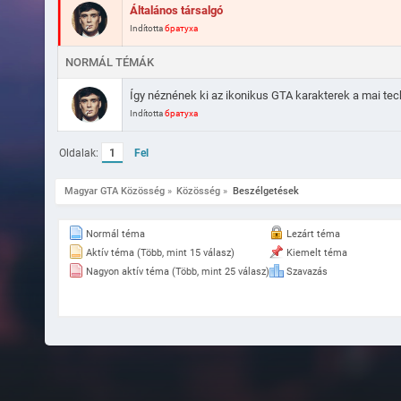
Általános társalgó
Indította
братуха
NORMÁL TÉMÁK
Így néznének ki az ikonikus GTA karakterek a mai tec
Indította
братуха
Oldalak:
1
Fel
Magyar GTA Közösség
»
Közösség
»
Beszélgetések
Normál téma
Lezárt téma
Aktív téma (Több, mint 15 válasz)
Kiemelt téma
Nagyon aktív téma (Több, mint 25 válasz)
Szavazás