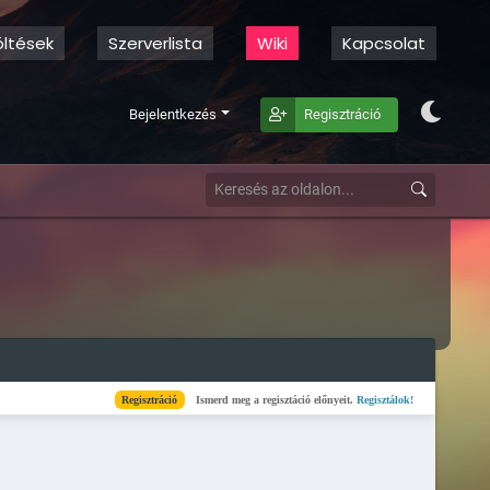
öltések
Szerverlista
Wiki
Kapcsolat
Bejelentkezés
Regisztráció
Regisztráció
Ismerd meg a regisztáció előnyeit.
Regisztálok!
Kész
Elkészül