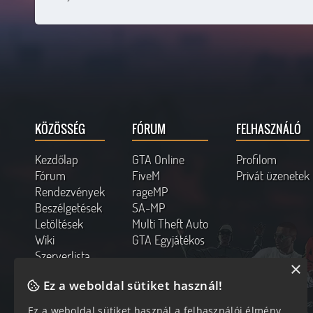
KÖZÖSSÉG
FÓRUM
FELHASZNÁLÓ
Kezdőlap
GTA Online
Profilom
Fórum
FiveM
Privát üzenetek
Rendezvények
rageMP
Beszélgetések
SA-MP
Letöltések
Multi Theft Auto
Wiki
GTA Egyjátékos
Szerverlista
×
Kapcsolat
Ez a weboldal sütiket használ!
Online felhasználók
Ez a weboldal sütiket használ a felhasználói élmény