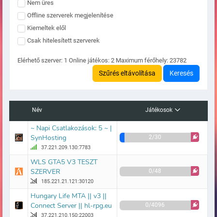
Nem üres
Offline szerverek megjelenítése
Kiemeltek elől
Csak hitelesített szerverek
Elérhető szerver:
1
Online játékos:
2
Maximum férőhely:
23782
Szűrés eltávolítása
Keresés
Név
Játékosok
~ Napi Csatlakozások: 5 ~ |
SynHosting
2/30
37.221.209.130:7783
WLS GTA5 V3 TESZT
SZERVER
0/48
185.221.21.121:30120
Hungary Life MTA || v3 ||
Connect Server || hl-rpg.eu
0/4096
37.221.210.150:22003