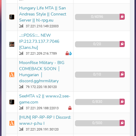
Hungary Life MTA || San
Andreas Style || Connect
0/4096
Server || hl-rpg.eu
37.221.210.149:22003
..:::PDSS:::.. NEW
IP:212.73.137.7:7046
0/20
[Clans.hu]
37.221.209.216:7789
MoonRise Military - BIG
COMEBACK SOON │
Hungarian │
0/10
discord.gg/mrmilitary
79.172.220.18:30120
SeeMTA v2 || www.v2.see-
game.com
0/830
37.221.209.188:22013
[HUN] RP-RP-RP I Discord:
www.r-p.hu I
0/500
37.221.209.191:30120