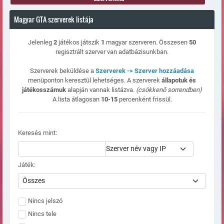
Magyar GTA szerverek listája
Jelenleg
2
játékos játszik
1
magyar szerveren. Összesen
50
regisztrált szerver van adatbázisunkban.
Szerverek beküldése a
Szerverek -> Szerver hozzáadása
menüponton keresztül lehetséges. A szerverek
állapotuk és
játékosszámuk
alapján vannak listázva.
(csökkenõ sorrendben)
A lista átlagosan
10-15
percenként frissül.
Keresés mint:
Játék:
Nincs jelszó
Nincs tele