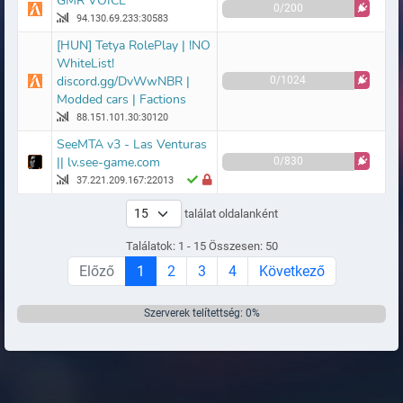
GMR VOICE
0/200
94.130.69.233:30583
[HUN] Tetya RolePlay | !NO
WhiteList!
discord.gg/DvWwNBR |
0/1024
Modded cars | Factions
88.151.101.30:30120
SeeMTA v3 - Las Venturas
|| lv.see-game.com
0/830
37.221.209.167:22013
találat oldalanként
Találatok: 1 - 15 Összesen: 50
Előző
1
2
3
4
Következő
Szerverek telítettség: 0%