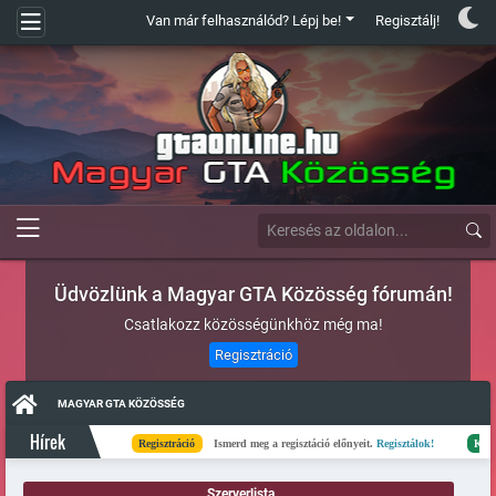
Van már felhasználód? Lépj be!
Regisztálj!
Üdvözlünk a Magyar GTA Közösség fórumán!
Csatlakozz közösségünkhöz még ma!
Regisztráció
MAGYAR GTA KÖZÖSSÉG
Hírek
Regisztráció
Ismerd meg a regisztáció előnyeit.
Regisztálok!
Kész
E
Szerverlista