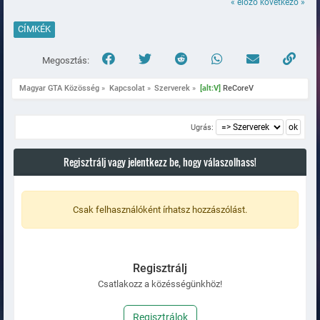
« előző
következő »
CÍMKÉK
Megosztás:
Magyar GTA Közösség
»
Kapcsolat
»
Szerverek
»
[alt:V]
 ReCoreV
Ugrás:
Regisztrálj vagy jelentkezz be, hogy válaszolhass!
Csak felhasználóként írhatsz hozzászólást.
Regisztrálj
Csatlakozz a közésségünkhöz!
Regisztrálok