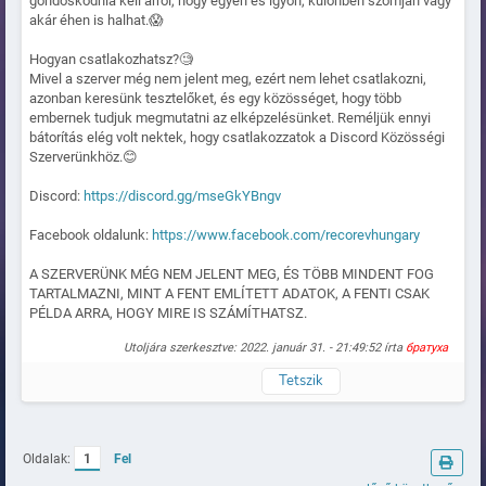
gondoskodnia kell arról, hogy egyen és igyon, különben szomjan vagy
akár éhen is halhat.😱
Hogyan csatlakozhatsz?🧐
Mivel a szerver még nem jelent meg, ezért nem lehet csatlakozni,
azonban keresünk tesztelőket, és egy közösséget, hogy több
embernek tudjuk megmutatni az elképzelésünket. Reméljük ennyi
bátorítás elég volt nektek, hogy csatlakozzatok a Discord Közösségi
Szerverünkhöz.😊
Discord:
https://discord.gg/mseGkYBngv
Facebook oldalunk:
https://www.facebook.com/recorevhungary
A SZERVERÜNK MÉG NEM JELENT MEG, ÉS TÖBB MINDENT FOG
TARTALMAZNI, MINT A FENT EMLÍTETT ADATOK, A FENTI CSAK
PÉLDA ARRA, HOGY MIRE IS SZÁMÍTHATSZ.
Utoljára szerkesztve: 2022. január 31. - 21:49:52 írta
братуха
Tetszik
Naplózva
Oldalak:
1
Fel