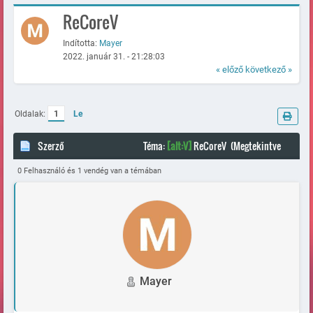
ReCoreV
Indította:
Mayer
2022. január 31. - 21:28:03
« előző
következő »
Oldalak:
1
Le
Szerző
Téma:
[alt:V]
ReCoreV (Megtekintve
63213 alkalommal)
0 Felhasználó és 1 vendég van a témában
Mayer