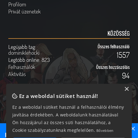
Profilom
Privát üzenetek
KÖZÖSSÉG
Legújabb tag:
Összes felhasználó
dominiklehocki
1557
Legtöbb online:
823
Felhasználók
Összes hozzászólás
Aktivitás
94
×
Ez a weboldal sütiket használ!
Online felhasználók
Kövess Minket!
Ez a weboldal sütiket használ a felhasználói élmény
javítása érdekében. A weboldalunk használatával
276 vendég, 0 tag
Ön hozzájárul az összes süti használatához, a
×
Cookie szabályzatunknak megfelelően.
Bővebben
Ne maradj le semmiről!