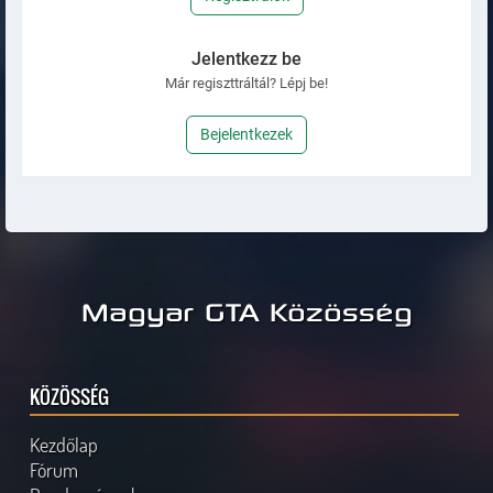
Jelentkezz be
Már regiszttráltál? Lépj be!
Bejelentkezek
Magyar GTA Közösség
KÖZÖSSÉG
Kezdőlap
Fórum