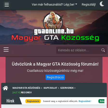
Van már felhasználód? Lépj be!
Regisztálj!
Üdvözlünk a Magyar GTA Közösség fórumán!
Csatlakozz közösségünkhöz még ma!
Regisztráció
»
»
»
MAGYAR GTA KÖZÖSSÉG
KAPCSOLAT
SZERVEREK
[ALT:V]
 RECOREV
Hírek
Regisztráció
Ismerd meg a regisztáció előnyeit.
Regisztálok!
Kész
Elkészü