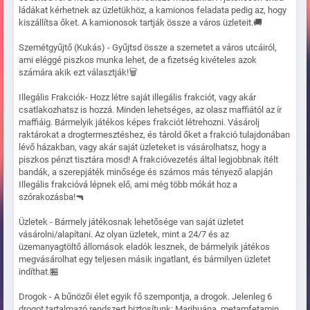
ládákat kérhetnek az üzletükhöz, a kamionos feladata pedig az, hogy
kiszállítsa őket. A kamionosok tartják össze a város üzleteit.🚚
Szemétgyűjtő (Kukás) - Gyűjtsd össze a szemetet a város utcáiról,
ami eléggé piszkos munka lehet, de a fizetség kivételes azok
számára akik ezt választják!🗑️
Illegális Frakciók- Hozz létre saját illegális frakciót, vagy akár
csatlakozhatsz is hozzá. Minden lehetséges, az olasz maffiától az ír
maffiáig. Bármelyik játékos képes frakciót létrehozni. Vásárolj
raktárokat a drogtermesztéshez, és tárold őket a frakció tulajdonában
lévő házakban, vagy akár saját üzleteket is vásárolhatsz, hogy a
piszkos pénzt tisztára mosd! A frakcióvezetés által legjobbnak ítélt
bandák, a szerepjáték minősége és számos más tényező alapján
Illegális frakcióvá lépnek elő, ami még több mókát hoz a
szórakozásba!🔫
Üzletek - Bármely játékosnak lehetősége van saját üzletet
vásárolni/alapítani. Az olyan üzletek, mint a 24/7 és az
üzemanyagtöltő állomások eladók lesznek, de bármelyik játékos
megvásárolhat egy teljesen másik ingatlant, és bármilyen üzletet
indíthat.🏪
Drogok - A bűnözői élet egyik fő szempontja, a drogok. Jelenleg 6
drogot tartalmazó rendszert biztosítunk: Marihuána, metamfetamin,