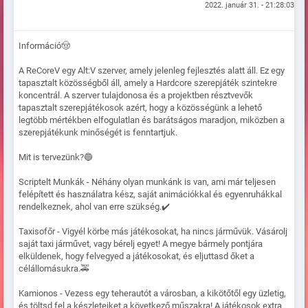
2022. január 31. - 21:28:03
Információ🤠
A ReCoreV egy Alt:V szerver, amely jelenleg fejlesztés alatt áll. Ez egy
tapasztalt közösségből áll, amely a Hardcore szerepjáték szintekre
koncentrál. A szerver tulajdonosa és a projektben résztvevők
tapasztalt szerepjátékosok azért, hogy a közösségünk a lehető
legtöbb mértékben elfogulatlan és barátságos maradjon, miközben a
szerepjátékunk minőségét is fenntartjuk.
Mit is tervezünk?🔵
Scriptelt Munkák - Néhány olyan munkánk is van, ami már teljesen
felépített és használatra kész, saját animációkkal és egyenruhákkal
rendelkeznek, ahol van erre szükség.✔️
Taxisofőr - Vigyél körbe más játékosokat, ha nincs járművük. Vásárolj
saját taxi járművet, vagy bérelj egyet! A megye bármely pontjára
elküldenek, hogy felvegyed a játékosokat, és eljuttasd őket a
célállomásukra.🚕
Kamionos - Vezess egy teherautót a városban, a kikötőtől egy üzletig,
és töltsd fel a készleteiket a következő műszakra! A játékosok extra