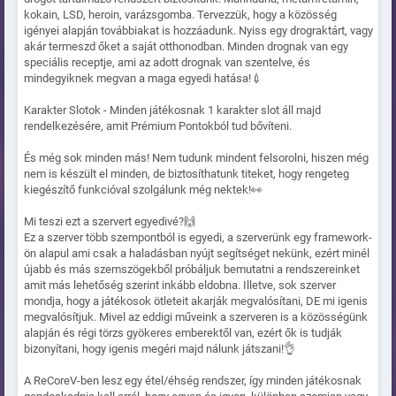
kokain, LSD, heroin, varázsgomba. Tervezzük, hogy a közösség
igényei alapján továbbiakat is hozzáadunk. Nyiss egy drograktárt, vagy
akár termeszd őket a saját otthonodban. Minden drognak van egy
speciális receptje, ami az adott drognak van szentelve, és
mindegyiknek megvan a maga egyedi hatása!💉
Karakter Slotok - Minden játékosnak 1 karakter slot áll majd
rendelkezésére, amit Prémium Pontokból tud bővíteni.
És még sok minden más! Nem tudunk mindent felsorolni, hiszen még
nem is készült el minden, de biztosíthatunk titeket, hogy rengeteg
kiegészítő funkcióval szolgálunk még nektek!👀
Mi teszi ezt a szervert egyedivé?🙌
Ez a szerver több szempontból is egyedi, a szerverünk egy framework-
ön alapul ami csak a haladásban nyújt segítséget nekünk, ezért minél
újabb és más szemszögekből próbáljuk bemutatni a rendszereinket
amit más lehetőség szerint inkább eldobna. Illetve, sok szerver
mondja, hogy a játékosok ötleteit akarják megvalósítani, DE mi igenis
megvalósítjuk. Mivel az eddigi műveink a szerveren is a közösségünk
alapján és régi törzs gyökeres emberektől van, ezért ők is tudják
bizonyítani, hogy igenis megéri majd nálunk játszani!👌
A ReCoreV-ben lesz egy étel/éhség rendszer, így minden játékosnak