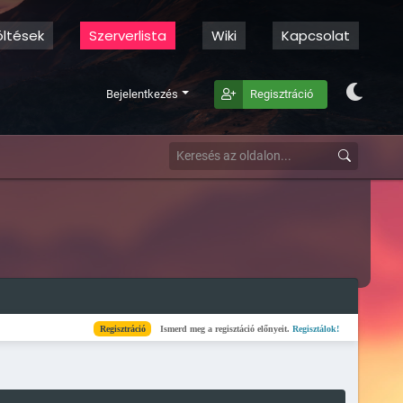
öltések
Szerverlista
Wiki
Kapcsolat
Bejelentkezés
Regisztráció
Regisztráció
Ismerd meg a regisztáció előnyeit.
Regisztálok!
Kész
Elkészült