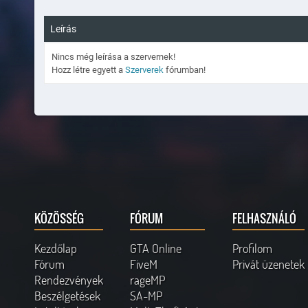
Leírás
Nincs még leírása a szervernek!
Hozz létre egyett a
Szerverek
fórumban!
KÖZÖSSÉG
FÓRUM
FELHASZNÁLÓ
Kezdőlap
GTA Online
Profilom
Fórum
FiveM
Privát üzenetek
Rendezvények
rageMP
Beszélgetések
SA-MP