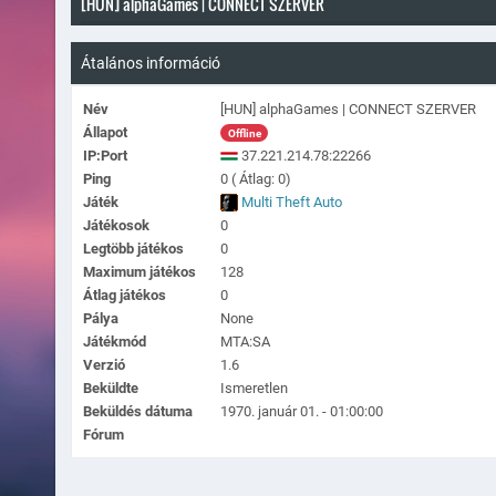
[HUN] alphaGames | CONNECT SZERVER
Átalános információ
Név
[HUN] alphaGames | CONNECT SZERVER
Állapot
Offline
IP:Port
37.221.214.78:22266
Ping
0 ( Átlag: 0)
Játék
Multi Theft Auto
Játékosok
0
Legtöbb játékos
0
Maximum játékos
128
Átlag játékos
0
Pálya
None
Játékmód
MTA:SA
Verzió
1.6
Beküldte
Ismeretlen
Beküldés dátuma
1970. január 01. - 01:00:00
Fórum