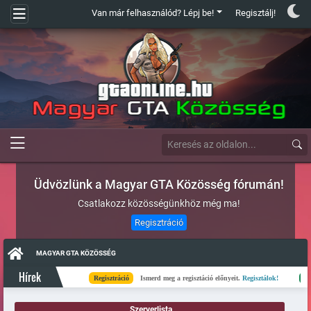
Van már felhasználód? Lépj be!
Regisztálj!
Üdvözlünk a Magyar GTA Közösség fórumán!
Csatlakozz közösségünkhöz még ma!
Regisztráció
MAGYAR GTA KÖZÖSSÉG
Hírek
Regisztráció
Ismerd meg a regisztáció előnyeit.
Regisztálok!
Kész
Szerverlista