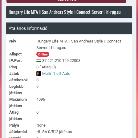
Hungary Life MTA || San Andreas Style || Connect Server || hl-rpg.eu
Átalános információ
Név
Hungary Life MTA || San Andreas Style || Connect
Server || hl-rpg.eu
Állapot
Offline
IP:Port
37.221.210.149:22003
Ping
0 ( Átlag: 0)
Játék
Multi Theft Auto
Játékosok
0
Legtöbb
0
játékos
Maximum
4096
játékos
Átlag
0
játékos
Pálya
None
Játékmód
HL SA 0/512 játékos