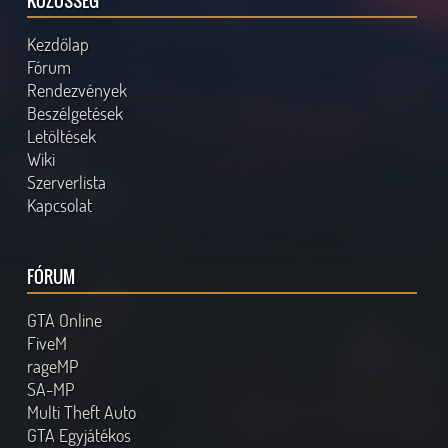
KÖZÖSSÉG
Kezdőlap
Fórum
Rendezvények
Beszélgetések
Letöltések
Wiki
Szerverlista
Kapcsolat
FÓRUM
GTA Online
FiveM
rageMP
SA-MP
Multi Theft Auto
GTA Egyjátékos