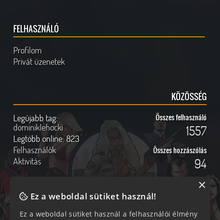
FELHASZNÁLÓ
Profilom
Privát üzenetek
KÖZÖSSÉG
Legújabb tag:
Összes felhasználó
dominiklehocki
1557
Legtöbb online:
823
Felhasználók
Összes hozzászólás
Aktivitás
94
×
Ez a weboldal sütiket használ!
Online felhasználók
Kövess Minket!
Ez a weboldal sütiket használ a felhasználói élmény